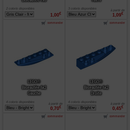
2 coloris disponibles
3 coloris disponibles
à partir de
€
€
1,00
1,09
commander
commander
LEGO®
LEGO®
Biseautée 6x2
Biseautée 6x2
Gauche
Droite
4 coloris disponibles
4 coloris disponibles
à partir de
à partir de
€
€
0,70
0,45
commander
commander