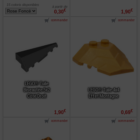
15 coloris disponibles
à partir de
€
€
0,30
1,90
commander
commander
LEGO® Tuile
Biseautée 5x2
LEGO® Tuile 4x4
Côté Droit
Effet Montagne
€
€
1,90
0,69
commander
commander