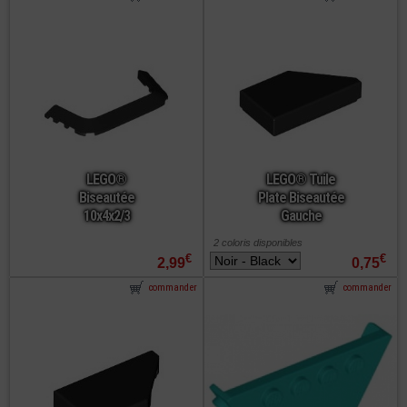
LEGO®
LEGO® Tuile
Biseautée
Plate Biseautée
10x4x2/3
Gauche
2 coloris disponibles
€
€
2,99
0,75
commander
commander