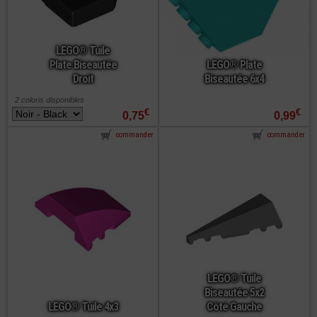
LEGO® Tuile
Plate Biseautée
LEGO® Plate
Droit
Biseautée 6x4
2 coloris disponibles
€
€
0,75
0,99
commander
commander
LEGO® Tuile
Biseautée 5x2
LEGO® Tuile 4x3
Côté Gauche