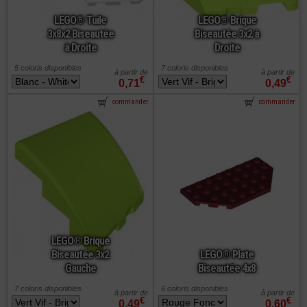
LEGO® Tuile
LEGO® Brique
3x8x2 Biseautée
Biseautée 3x2 à
à Droite
Droite
5 coloris disponibles
7 coloris disponibles
à partir de
à partir de
€
€
0,71
0,49
commander
commander
LEGO® Brique
Biseautée 3x2
LEGO® Plate
Gauche
Biseautée 4x8
7 coloris disponibles
6 coloris disponibles
à partir de
à partir de
€
€
0,49
0,60