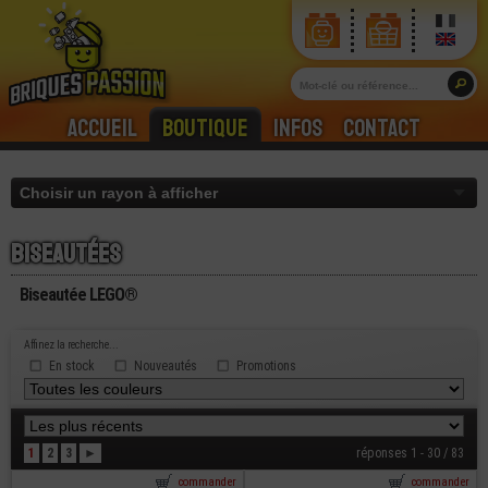
Accueil
Boutique
Infos
Contact
Biseautées
Biseautée LEGO®
Affinez la recherche...
En stock
Nouveautés
Promotions
1
2
3
►
réponses 1 - 30 / 83
commander
commander