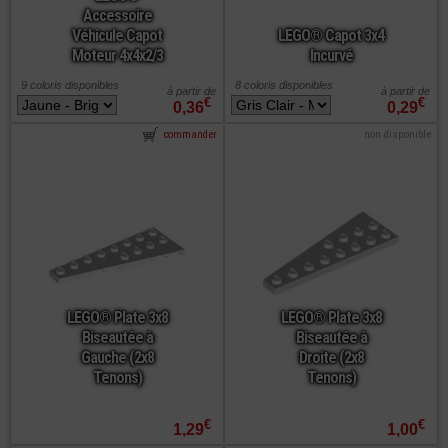
Accessoire
Véhicule Capot
LEGO® Capot 3x4
Moteur 4x4x2/3
Incurvé
9 coloris disponibles
8 coloris disponibles
à partir de
à partir de
€
€
0,36
0,29
commander
non disponible
LEGO® Plate 3x8
LEGO® Plate 3x8
Biseautée à
Biseautée à
Gauche (2x8
Droite (2x8
Tenons)
Tenons)
€
€
1,29
1,00