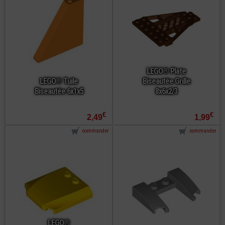
LEGO® Plate
LEGO® Tuile
Biseautée Grille
Biseautée 6x1x5
8x6x2/3
€
€
2,49
1,99
commander
commander
LEGO®