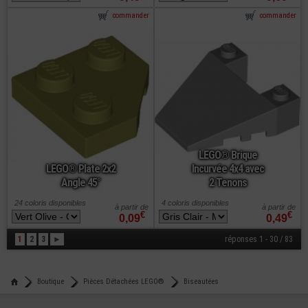
commander
commander
LEGO® Brique
LEGO® Plate 2x2
Incurvée 4x4 avec
Angle 45°
2 Tenons
24 coloris disponibles
4 coloris disponibles
à partir de
à partir de
€
€
0,09
0,49
1
2
3
►
réponses 1 - 30 / 83
Boutique
Pièces Détachées LEGO®
Biseautées