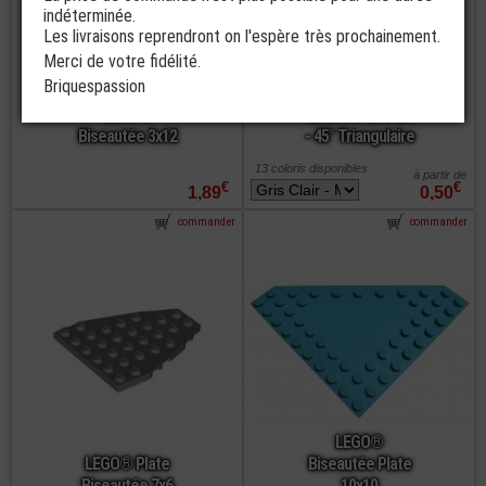
indéterminée.
Les livraisons reprendront on l'espère très prochainement.
Merci de votre fidélité.
Briquespassion
LEGO®
LEGO® Plate 6x6
Biseautée 3x12
- 45° Triangulaire
13 coloris disponibles
à partir de
€
€
1,89
0,50
commander
commander
LEGO®
LEGO® Plate
Biseautée Plate
Biseautée 7x6
10x10