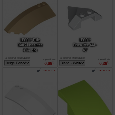
LEGO® Tuile
LEGO®
3x8x2 Biseautée
Biseautée 4x4 -
à Gauche
45°
5 coloris disponibles
5 coloris disponibles
à partir de
à partir de
€
€
0,69
0,39
commander
commander