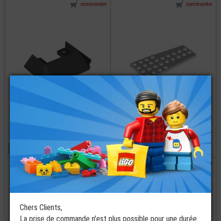
commander
commander
LEGO® Plate
LEGO® Tuile 4x6
Biseautée 4x9
2 coloris disponibles
€
€
0,59
1,09
commander
commander
Chers Clients,
La prise de commande n'est plus possible pour une durée