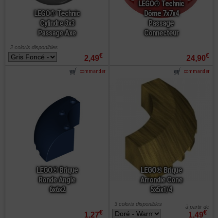
LEGO® Technic
LEGO® Technic
Dôme 7x7x4
Cylindre 3x3
Passage
Passage Axe
Connecteur
2 coloris disponibles
€
€
2,49
24,90
commander
commander
LEGO® Brique
LEGO® Brique
Ronde Angle
Arrondie Cone
6x6x2
5x5x1/4
3 coloris disponibles
à partir de
€
€
1,27
1,49