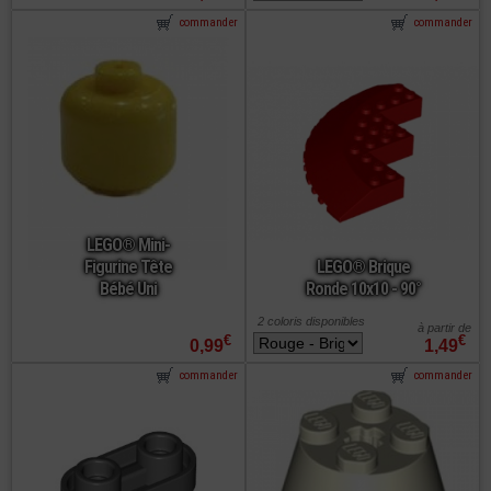
commander
commander
LEGO® Mini-
Figurine Tête
LEGO® Brique
Bébé Uni
Ronde 10x10 - 90°
2 coloris disponibles
à partir de
€
€
0,99
1,49
commander
commander