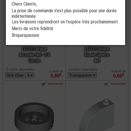
Chers Clients,
La prise de commande n'est plus possible pour une durée
indéterminée.
Les livraisons reprendront on l'espère très prochainement.
Merci de votre fidélité.
Briquespassion
LEGO® Brique
LEGO® Brique
Arrondie 6x6 - 1/4
Ronde Sphere
Cercle
4x4
5 coloris disponibles
5 coloris disponibles
à partir de
à partir de
€
€
0,89
0,69
commander
commander