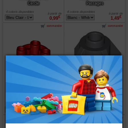
Cercle
Passages
4 coloris disponibles
4 coloris disponibles
à partir de
à partir de
€
€
0,99
1,49
commander
commander
LEGO® Brique
LEGO® Brique
Ronde 2x2
Ronde 1x1 avec
Inversée Avec
Support sur les
Tenon creux
Côtés
5 coloris disponibles
3 coloris disponibles
à partir de
€
€
0,24
0,48
commander
commander