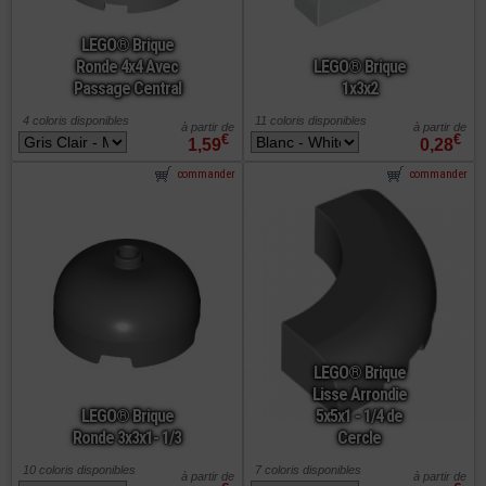
LEGO® Brique
Ronde 4x4 Avec
LEGO® Brique
Passage Central
1x3x2
4 coloris disponibles
11 coloris disponibles
à partir de
à partir de
€
€
1,59
0,28
commander
commander
LEGO® Brique
Lisse Arrondie
LEGO® Brique
5x5x1 - 1/4 de
Ronde 3x3x1- 1/3
Cercle
10 coloris disponibles
7 coloris disponibles
à partir de
à partir de