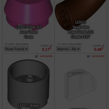
LEGO®
LEGO® Cône 2x2
Végétation
Avec Tenon
Brique Ronde 2x2
Creux
Coude à 135°
8 coloris disponibles
11 coloris disponibles
à partir de
à partir de
€
€
0,17
0,46
commander
commander
LEGO® Brique