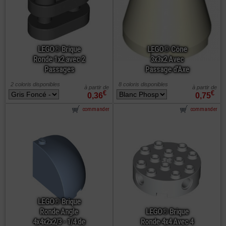
LEGO® Brique
LEGO® Cône
Ronde 1x2 avec 2
3x3x2 Avec
Passages
Passage d'Axe
2 coloris disponibles
8 coloris disponibles
à partir de
à partir de
€
€
0,36
0,75
commander
commander
LEGO® Brique
Ronde Angle
LEGO® Brique
4x4x2x2/3 - 1/4 de
Ronde 4x4 Avec 4