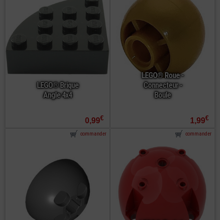
LEGO® Roue -
LEGO® Brique
Connecteur -
Angle 4x4
Boule
€
€
0,99
1,99
commander
commander