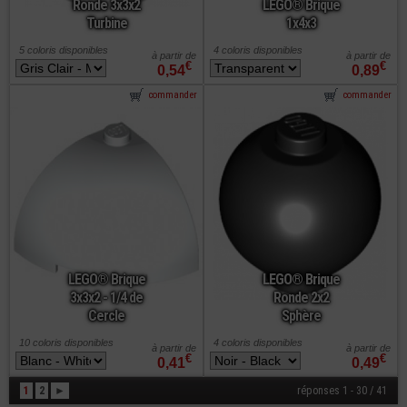
Ronde 3x3x2
LEGO® Brique
Turbine
1x4x3
5 coloris disponibles
4 coloris disponibles
à partir de
à partir de
€
€
0,54
0,89
commander
commander
LEGO® Brique
LEGO® Brique
3x3x2 - 1/4 de
Ronde 2x2
Cercle
Sphère
10 coloris disponibles
4 coloris disponibles
à partir de
à partir de
€
€
0,41
0,49
1
2
►
réponses 1 - 30 / 41