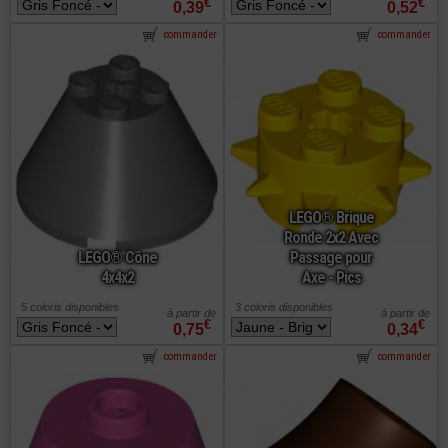
€
€
0,39
0,52
commander
commander
LEGO® Brique
Ronde 2x2 Avec
LEGO® Cône
Passage pour
4x4x2
Axe - Pics
5 coloris disponibles
3 coloris disponibles
à partir de
à partir de
€
€
0,75
0,34
commander
commander