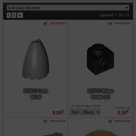
1
2
►
réponses 1 - 30 / 41
commander
commander
LEGO® Cone
LEGO® Brique
6x3x6
Ronde 1x1
2 coloris disponibles
à partir de
€
€
9,90
0,50
commander
commander