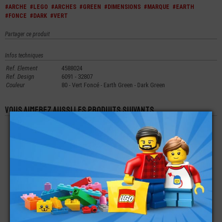
#ARCHE
#LEGO
#ARCHES
#GREEN
#DIMENSIONS
#MARQUE
#EARTH
#FONCE
#DARK
#VERT
Partager ce produit
Infos techniques
Ref. Element
4588024
Ref. Design
6091 - 32807
Couleur
80 - Vert Foncé - Earth Green - Dark Green
Vous aimerez aussi les produits suivants
LEGO® ARCHE 1X6X2
LEGO® ARCHE 1X4X2
LEGO® BRIQUE
ARCHE 4X1X1X1/3
€
€
€
1,49
0,29
0,30
LEGO® ARCHE 1X6
LEGO® ARCHE
LEGO® PORTE -