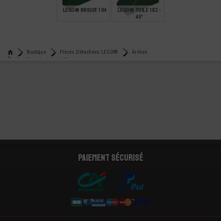
LEGO® BRIQUE 1X4
LEGO® TUILE 1X2 -
45°
€
€
0,29
0,12
Boutique
Pièces Détachées LEGO®
Arches
Lego® arche 1x1x1 1/3
Paiement sécurisé