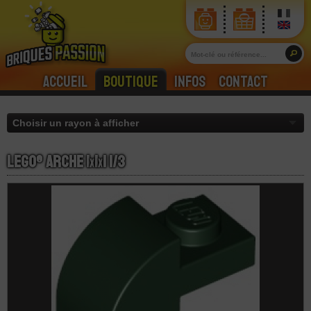
Accueil
Boutique
Infos
Contact
LEGO® Arche 1
x
1
x
1 1/3