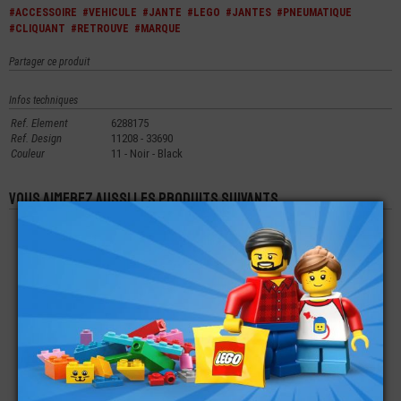
#ACCESSOIRE
#VEHICULE
#JANTE
#LEGO
#JANTES
#PNEUMATIQUE
#CLIQUANT
#RETROUVE
#MARQUE
Partager ce produit
Infos techniques
Ref. Element
6288175
Ref. Design
11208 - 33690
Couleur
11 - Noir - Black
Vous aimerez aussi les produits suivants
LEGO® ACCESSOIRE
LEGO® ACCESSOIRE
LEGO® ACCESSOIRE
MINI-FIGURINE
MINI-FIGURINE
MER - COQUILLAGE -
PARACHUTE - SAC À
BAGUETTE CHINOISE
PALOURDE
DOS
€
€
€
0,99
1,19
1,10
LEGO® ACCESSOIRE
LEGO® MINI-
LEGO® MINI-