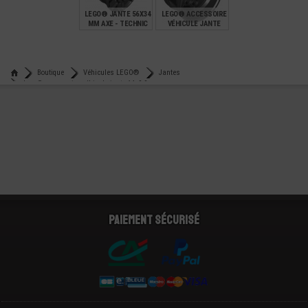
LEGO® JANTE 56X34
LEGO® ACCESSOIRE
MM AXE - TECHNIC
VÉHICULE JANTE
RACING
Ø43.2X26MM
€
€
4,49
1,45
Boutique
Véhicules LEGO®
Jantes
Lego® accessoire véhicule jante 14x9.9 mm
Paiement sécurisé