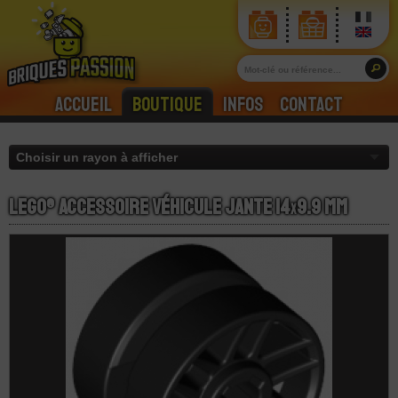
Accueil
Boutique
Infos
Contact
LEGO® Accessoire Véhicule Jante 14
x
9.9 mm