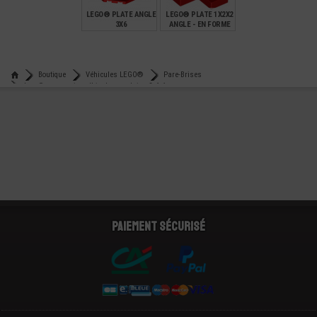
LEGO® PLATE ANGLE
LEGO® PLATE 1X2X2
3X6
ANGLE - EN FORME
DE L
€
€
0,40
0,11
Boutique
Véhicules LEGO®
Pare-Brises
Lego® accessoire véhicule pare-brise 3x6x1
Paiement sécurisé