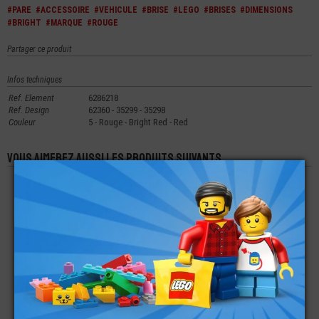
#PARE
#ACCESSOIRE
#VEHICULE
#BRISE
#LEGO
#BRISES
#DIMENSIONS
#BRIGHT
#MARQUE
#ROUGE
Partager ce produit
Infos techniques
Ref. Element
6286218
Ref. Design
62360 - 35299 - 35298
Couleur
5 - Rouge - Bright Red - Red
Vous aimerez aussi les produits suivants
LEGO® PARE-BRISE
LEGO® ACCESSOIRE
LEGO® ACCESSOIRE
COCKPIT 6X2X2 AVEC
ANIMAL GRIFFE -
MINI-FIGURINE
UNE BARRE
DENT - VÉGÉTATION
CANOE KAYAK
€
€
€
0,52
0,19
5,99
LEGO® ACCESSOIRE
LEGO® ACCESSOIRE
LEGO® CÔNE 1X1