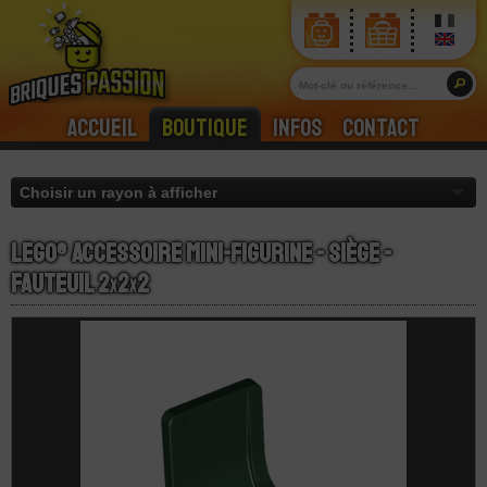
Accueil
Boutique
Infos
Contact
LEGO® Accessoire Mini-Figurine - Siège -
Fauteuil 2
x
2
x
2