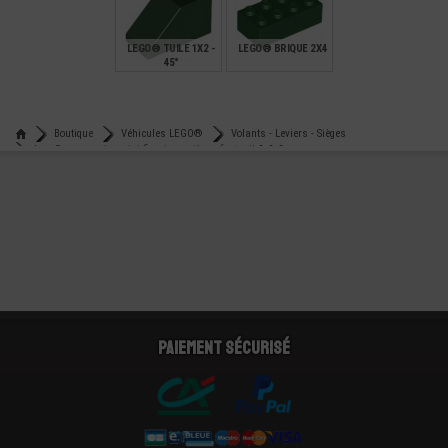
€
€
€
0,18
0,15
0,29
LEGO® TUILE 1X2 -
LEGO® BRIQUE 2X4
45°
€
€
0,12
0,30
Boutique
Véhicules LEGO®
Volants - Leviers - Sièges
Lego® accessoire mini-figurine - siège - fauteuil 2x2x2
Paiement sécurisé