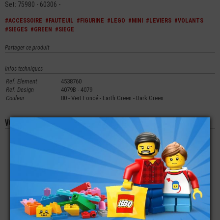
Set: 75980 - 60306 -
#ACCESSOIRE
#FAUTEUIL
#FIGURINE
#LEGO
#MINI
#LEVIERS
#VOLANTS
#SIEGES
#GREEN
#SIEGE
Partager ce produit
Infos techniques
Ref. Element
4538760
Ref. Design
4079B - 4079
Couleur
80 - Vert Foncé - Earth Green - Dark Green
Vous aimerez aussi les produits suivants
LEGO® MINI-
LEGO® ACCESSOIRE
LEGO® MINI-
FIGURINES CHEVEUX
VÉHICULE CAPOT
FIGURINE MAMAN J'AI
TRÈS COURTS (2U)
MOTEUR IMPRIMÉ
RÂTÉ L'AVION HARRY
YEUX
LIME
€
€
€
1,99
1,45
14,90