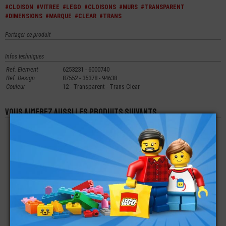
#CLOISON
#VITREE
#LEGO
#CLOISONS
#MURS
#TRANSPARENT
#DIMENSIONS
#MARQUE
#CLEAR
#TRANS
Partager ce produit
Infos techniques
Ref. Element
6253231 - 6000740
Ref. Design
87552 - 35378 - 94638
Couleur
12 - Transparent - Trans-Clear
Vous aimerez aussi les produits suivants
LEGO® VITRE 1X6X7
LEGO® CLOISON
LEGO® MUR -
IMPRIMÉE VITRAIL
1X4X2 IMPRIMÉ
CLOISON 1X4X1
DISNEY LA BELLE ET
BOUCHE FERMÉE
LA BÊT
€
€
€
9,99
0,96
0,59
LEGO® CLOISON
LEGO® MUR -
LEGO® MUR -