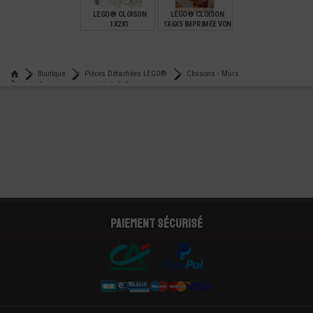
LEGO® CLOISON
LEGO® CLOISON
1X2X1
1X6X5 IMPRIMÉE VON
BARRON - SET 10273
€
€
0,22
3,88
Boutique
Pièces Détachées LEGO®
Cloisons - Murs
Lego® mur - cloison vitrée 1x2x2
Paiement sécurisé