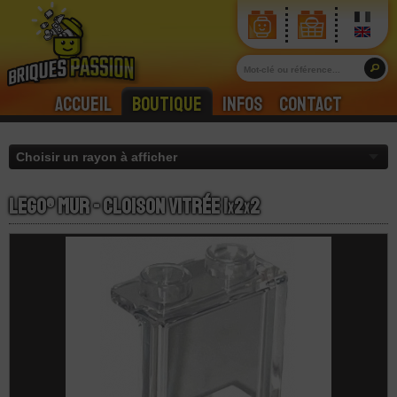
Accueil
Boutique
Infos
Contact
LEGO® Mur - Cloison Vitrée 1
x
2
x
2