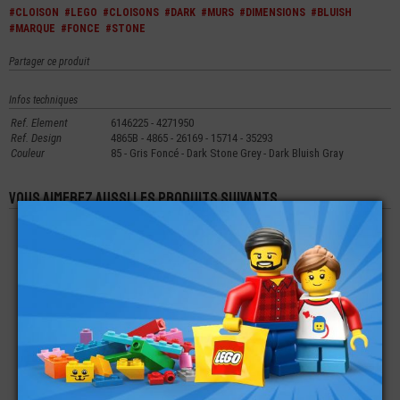
#CLOISON
#LEGO
#CLOISONS
#DARK
#MURS
#DIMENSIONS
#BLUISH
#MARQUE
#FONCE
#STONE
Partager ce produit
Infos techniques
Ref. Element
6146225 - 4271950
Ref. Design
4865B - 4865 - 26169 - 15714 - 35293
Couleur
85 - Gris Foncé - Dark Stone Grey - Dark Bluish Gray
Vous aimerez aussi les produits suivants
LEGO® CLOISON -
LEGO® BRIQUE 1X1
LEGO® CLOISON -
PANNEAU 1X2X3
CLOISON D’ANGLE
PANNEAU 1X2X3
€
€
€
2,49
0,10
0,22
LEGO® CLOISON -
LEGO® CADRE DE
LEGO® CLOISON -