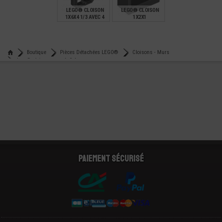
LEGO® CLOISON
LEGO® CLOISON
1X6X4 1/3 AVEC 4
1X2X1
PASSAGES
CONNECTEURS
€
€
0,80
0,21
Boutique
Pièces Détachées LEGO®
Cloisons - Murs
Lego® cloison - mur 1x2x1
Paiement sécurisé