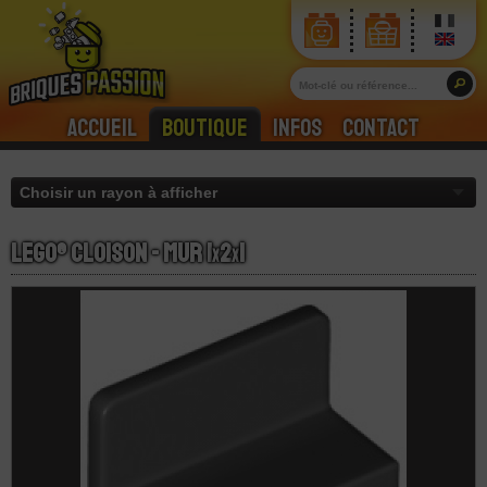
Accueil
Boutique
Infos
Contact
LEGO® Cloison - Mur 1
x
2
x
1