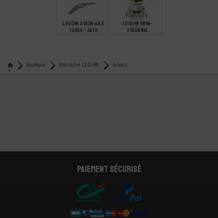
€
€
€
0,89
0,49
0,99
LEGO® AVION AILE
LEGO® MINI-
16X56 - 6X10
FIGURINE
ASTRONAUTE
(VISAGE SOURIRE EN
COIN) NASA
€
€
24,95
15,90
Boutique
Véhicules LEGO®
Avions
Lego® aileron aile gouvernail hélicoptère imprimé police
Paiement sécurisé