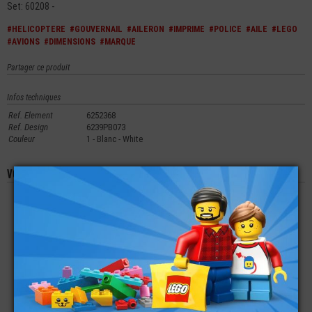
Set: 60208 -
#HELICOPTERE
#GOUVERNAIL
#AILERON
#IMPRIME
#POLICE
#AILE
#LEGO
#AVIONS
#DIMENSIONS
#MARQUE
Partager ce produit
Infos techniques
Ref. Element
6252368
Ref. Design
6239PB073
Couleur
1 - Blanc - White
Vous aimerez aussi les produits suivants
LEGO® ACCESSOIRE
LEGO® PLATE LISSE
LEGO® BRIQUE 1X1
MINI-FIGURINE
2X2 PAILLETTES
IMPRIMÉE YEUX OEIL
PLANCHE SURF -
NEIGE
€
€
€
4,49
0,59
0,99