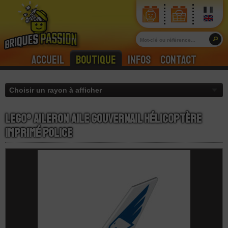
Accueil
Boutique
Infos
Contact
LEGO® Aileron Aile Gouvernail Hélicoptère
Imprimé Police