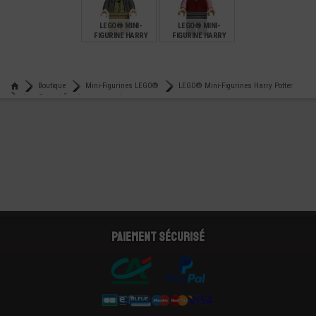
10,00
9,90
10,90
LEGO® MINI-
LEGO® MINI-
FIGURINE HARRY
FIGURINE HARRY
POTTER
POTTER TROLLEY
PROFESSEUR REMUS
LUPIN
€
€
19,90
10,00
Boutique
Mini-Figurines LEGO®
LEGO® Mini-Figurines Harry Potter
Lego® mini-figurine ron weasley
Paiement sécurisé