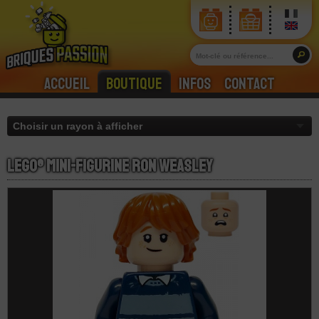
Accueil
Boutique
Infos
Contact
LEGO® Mini-Figurine Ron Weasley