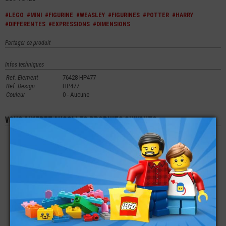
#LEGO
#MINI
#FIGURINE
#WEASLEY
#FIGURINES
#POTTER
#HARRY
#DIFFERENTES
#EXPRESSIONS
#DIMENSIONS
Partager ce produit
Infos techniques
Ref. Element
76428-HP477
Ref. Design
HP477
Couleur
0 - Aucune
Vous aimerez aussi les produits suivants
LEGO® MINI-
LEGO® MINI-
LEGO® ACCESSOIRE
FIGURINE TORSE
FIGURINE TORSE
MINI-FIGURINE
POLICIER (6G)
TENUE BATMAN (2T)
CASQUE DE MOTO
€
€
€
4,00
4,99
0,49