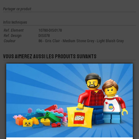
Partager ce produit
Infos techniques
Ref. Element
10780-DIS0178
Ref. Design
DIS078
Couleur
86 - Gris Clair - Medium Stone Grey - Light Bluish Gray
Vous aimerez aussi les produits suivants
LEGO® MINI-
LEGO® MINI-
LEGO® MINI-
FIGURINE -
FIGURINE - TÊTE
FIGURINE
DÉGUISEMENT TÊTE
MARVEL WONG (1S)
SCARECROW
DE CHIEN
€
€
€
3,00
4,99
19,90
LEGO® MINI-
LEGO® VÊTEMENTS
LEGO® MINI-
FIGURINE TÊTE
MINI-FIGURINE JUPE -
FIGURINE TORSE
HOMME 2
SHORT
IMPRIMÉ DAUPHIN
EXPRESSIONS -
(1R)