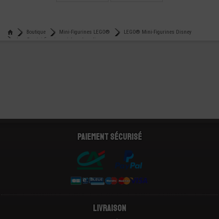
GRILLE
€
€
8,99
0,20
Boutique
Mini-Figurines LEGO®
LEGO® Mini-Figurines Disney
Lego® mini-figurine mickey chevalier
Paiement sécurisé
Livraison