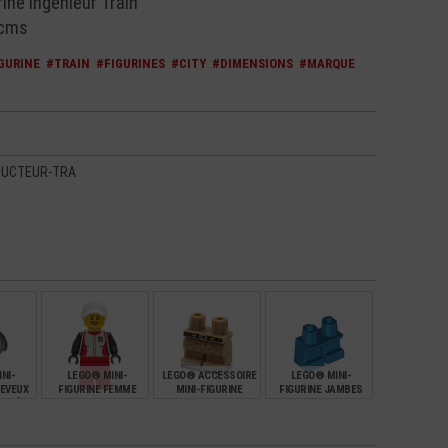
ne Ingénieur Train
 cms
GURINE
#TRAIN
#FIGURINES
#CITY
#DIMENSIONS
#MARQUE
DUCTEUR-TRA
NI-
LEGO® MINI-
LEGO® ACCESSOIRE
LEGO® MINI-
HEVEUX
FIGURINE FEMME
MINI-FIGURINE
FIGURINE JAMBES
ARRIÈRE
PILOTE
JAMBES GONZO
ENFANTS FIXE (B33)
€
€
€
€
4,90
2,99
1,99