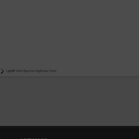
Lego® mini-figurine ingénieur train