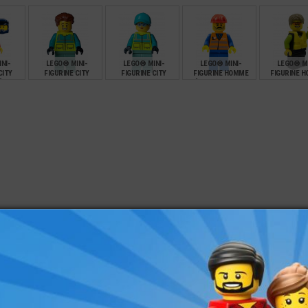
NI-
LEGO® MINI-
LEGO® MINI-
LEGO® MINI-
LEGO® MI
CITY
FIGURINE CITY
FIGURINE CITY
FIGURINE HOMME
FIGURINE 
ÉLO
HOMME
FEMME
MÉCANICIEN TRAIN -
KAYAKISTE - G
AMBULANCIER
AMBULANCIÈRE
LOGO TRAIN
SAUVET
MÉDICAL
MÉDICAL
€
€
€
€
5,90
5,90
16,90
8,90