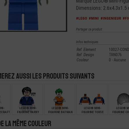
Marque LEGO® Mini-Figuri
Dimensions: 2.6x4.3x1.5
#LEGO
#MINI
#INGENIEUR
#FI
Partager ce produit
Infos techniques
Ref. Element
10027-CON
Ref. Design
TRN076
Couleur
0 - Aucune
merez aussi les produits suivants
NI-
LEGO® MINI-
LEGO® MINI-
LEGO® MINI-
LEGO® MI
NECRAFT
FIGURINE HARRY
FIGURINE BATMAN
FIGURINE TORSE
FIGURINE C
TTE
POTTER
JOKER
OUVRIER SALOPETTE
PEIGNÉS EN 
(5P)
(1Q)
de la même couleur
€
€
€
€
10,00
9,90
2,49
1,59