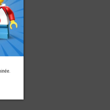
minée.