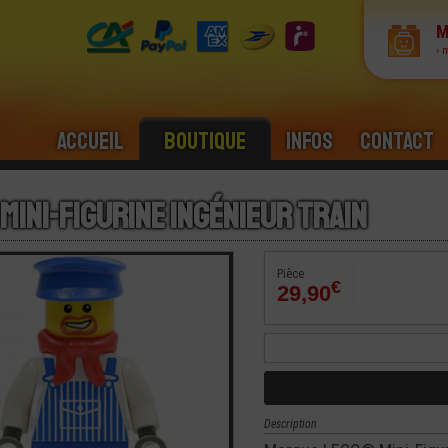
M
› 
Accueil
Boutique
Infos
Contact
Mini-Figurine Ingénieur Train
Pièce
€
29,90
Description