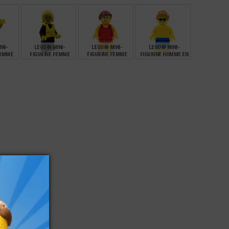
NI-
LEGO® MINI-
LEGO® MINI-
LEGO® MINI-
HOMME
FIGURINE FEMME
FIGURINE FEMME
FIGURINE HOMME EN
ILET DE
SURFEUSE - GILET DE
MAITRE NAGEUSE
MAILLOT DE BAIN -
AGE
SAUVETAGE
SAUVETEUSE
PLAGE
€
€
€
€
7,90
14,90
14,90