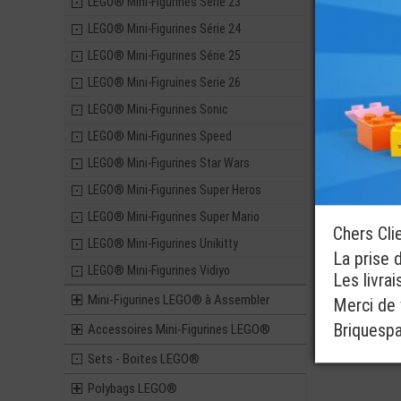
LEGO® Mini-Figurines Série 23
LEGO® Mini-Figurines Série 24
LEGO® Mini-Figurines Série 25
LEGO® Mini-Figruines Serie 26
LEGO® Mini-Figurines Sonic
LEGO® Mini-Figurines Speed
LEGO® Mini-Figurines Star Wars
LEGO® Mini-Figurines Super Heros
LEGO® Mini-Figurines Super Mario
Chers Cli
LEGO® Mini-Figurines Unikitty
La prise 
LEGO® Mini-Figurines Vidiyo
Les livra
Mini-Figurines LEGO® à Assembler
Merci de v
Briquesp
Accessoires Mini-Figurines LEGO®
Sets - Boites LEGO®
Polybags LEGO®