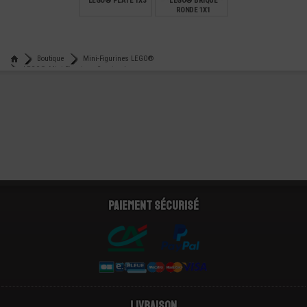
LEGO® PLATE 1X3
LEGO® BRIQUE
RONDE 1X1
€
€
0,12
0,14
Boutique
Mini-Figurines LEGO®
LEGO® Mini-Figurines Creator- Icons
Lego® mini-figurine guerrier viking - creator
Paiement sécurisé
Livraison