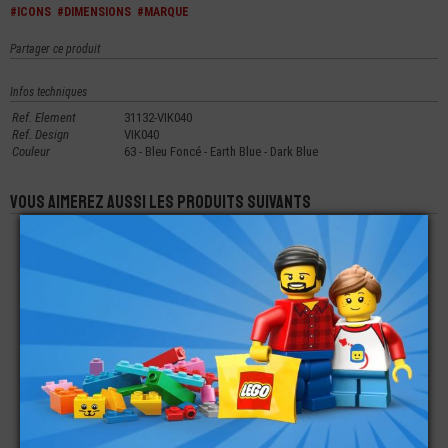
#ICONS
#DIMENSIONS
#MARQUE
Partager ce produit
Infos techniques
Ref. Element
31132-VIK040
Ref. Design
VIK040
Couleur
63 - Bleu Foncé - Earth Blue - Dark Blue
Vous aimerez aussi les produits suivants
LEGO® ACCESSOIRE
LEGO® ACCESSOIRE
LEGO® MINI-
MINI-FIGURINE
MINI-FIGURINE
FIGURINE CHEVEUX
EPAULETTES PIRATE
PISTOLET À SOUDER
RAMENÈS EN
- OFFICIER
ARRIÈRE (4T)
€
€
€
1,00
1,05
2,99
LEGO® SET 40712 LA
LEGO® MINI-
LEGO® ACCESSOIRE
MICRO BASE DE
FIGURINE HARRY
MINI-FIGURINE
LANCEMENT DE
POTTER RON
CASQUE VÉLO - VTT