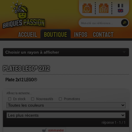
Accueil
Boutique
Infos
Contact
Plates lego® 2x12
Plate 2x12 LEGO®
Affinez la recherche...
En stock
Nouveautés
Promotions
réponse 1 - 1 / 1
commander