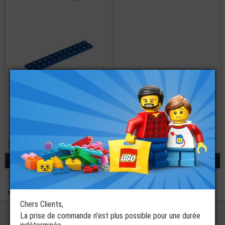
LEGO® Plate
2x12
22 coloris disponibles
à partir de
€
0,40
réponse 1 - 1 / 1
Boutique
Pièces Détachées LEGO®
Plates
Plates LEGO® 2x12
Chers Clients,
La prise de commande n'est plus possible pour une durée