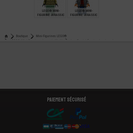
9,90
11,90
7,90
LEGO® MINI-
LEGO® MINI-
FIGURINE JURASSIC
FIGURINE JURASSIC
WORLD SOIGNEUR -
WORLD OWEN GRADY
GARDIEN
€
€
7,90
7,90
Boutique
Mini-Figurines LEGO®
LEGO® Mini-Figurines Jurassic World
Lego® mini-figurine dennis nedry
Paiement sécurisé