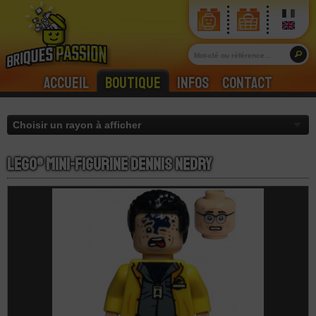
Accueil
Boutique
Infos
Contact
LEGO® Mini-Figurine Dennis Nedry