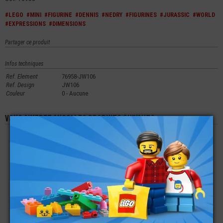
#LEGO
#MINI
#FIGURINE
#DENNIS
#NEDRY
#FIGURINES
#JURASSIC
#WORLD
#EXPRESSIONS
#DIMENSIONS
Partager ce produit
Infos techniques
Ref. Element
76958-JW106
Ref. Design
JW106
Couleur
0 - Aucune
Vous aimerez aussi les produits suivants
LEGO® MINI-
LEGO® MINI-
LEGO® ACCESSOIRE
FIGURINE MARVEL
FIGURINE TORSE
MINI-FIGURINE
AMERICA CHAVEZ
SQUELETTE
VISIÈRE STAR-WARS
76205
MARIACHI (1B)
TROOPER
€
€
€
8,90
3,99
1,49