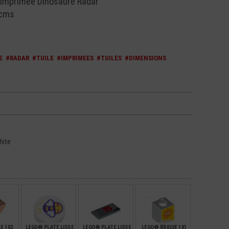
 Imprimée Dinosaure Radar
 cms
E
#RADAR
#TUILE
#IMPRIMEES
#TUILES
#DIMENSIONS
hite
E 1X2
LEGO® PLATE LISSE
LEGO® PLATE LISSE
LEGO® BRIQUE 1X1