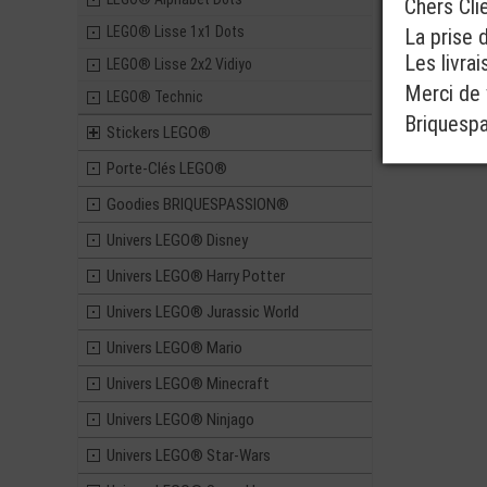
Chers Cli
LEGO® Lisse 1x1 Dots
La prise 
Les livra
LEGO® Lisse 2x2 Vidiyo
Merci de v
LEGO® Technic
Briquesp
Stickers LEGO®
Porte-Clés LEGO®
Goodies BRIQUESPASSION®
Univers LEGO® Disney
Univers LEGO® Harry Potter
Univers LEGO® Jurassic World
Univers LEGO® Mario
Univers LEGO® Minecraft
Univers LEGO® Ninjago
Univers LEGO® Star-Wars