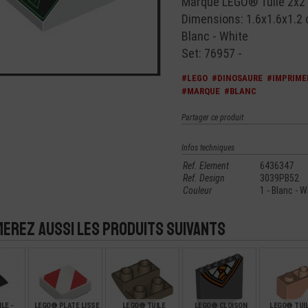
Marque LEGO® Tuile 2x2
Dimensions: 1.6x1.6x1.2
Blanc - White
Set: 76957 -
#LEGO
#DINOSAURE
#IMPRIME
#MARQUE
#BLANC
Partager ce produit
Infos techniques
Ref. Element
6436347
Ref. Design
3039PB52
Couleur
1 - Blanc - W
merez aussi les produits suivants
LE -
LEGO® PLATE LISSE
LEGO® TUILE
LEGO® CLOISON
LEGO® TUIL