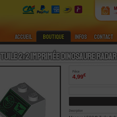
M
› 
Accueil
Boutique
Infos
Contact
Tuile 2
x
2 Imprimée Dinosaure Radar
Pièce
€
4,99
Description