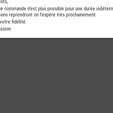
ents,
de commande n'est plus possible pour une durée indéter
isons reprendront on l'espère très prochainement.
otre fidélité.
assion