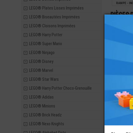
RAMPE - IN
4X8X6.4 - 4
LEGO® Plates Lisses Imprimées
Pièces 
LEGO® Biseautées Imprimées
0,89
LEGO® Cloisons Imprimées
LEGO® Harry Potter
LEGO® Super Mario
LEGO® TUIL
LEGO® Ninjago
IMPRIMÉE 
WARS STARF
LEGO® Disney
8,90
LEGO® Marvel
LEGO® Star Wars
LEGO® Harry Potter Choco-Grenouille
LEGO® Adidas
LEGO® Minions
LEGO® Brick Headz
LEGO® Nexo Knights
LEGO® Alphabet Dots