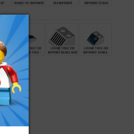
 45°
RONDE 1X1 IMPRIMÉE
2X4 IMPRIMÉE
IMPRIMÉE ECRAN
ABEILLE
SORTIE
TOTAL - SOLAIRE
ECHAPPEMENT
DROITE
€
€
€
€
1,00
1,00
1,00
E 2X2
LEGO® TUILE 1X2
LEGO® TUILE 2X2
LEGO® TUILE 2X2
EE
IMPRIMÉE YEUX -
IMPRIMÉ BANDE NOIR
IMPRIMÉE SONAR -
AVION
OEIL
ECRAN DE CONTRÔLE
ÈRE
€
€
€
€
2,40
1,19
0,68