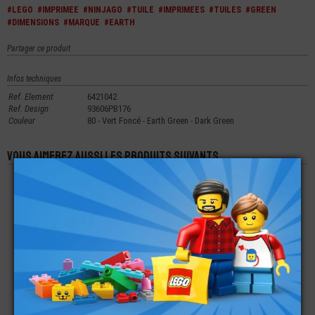
#LEGO
#IMPRIMEE
#NINJAGO
#TUILE
#IMPRIMEES
#TUILES
#GREEN
#DIMENSIONS
#MARQUE
#EARTH
Partager ce produit
Infos techniques
Ref. Element
6421042
Ref. Design
93606PB176
Couleur
80 - Vert Foncé - Earth Green - Dark Green
Vous aimerez aussi les produits suivants
LEGO® PLATE LISSE
LEGO® PLATE 1X2
LEGO® MINI-
2X4 IMPRIMÉE N°95
AVEC DEMI TUILE
FIGURINE NINJAGO
DISNEY CARS
PRINCE KALMAAR
€
€
€
2,99
0,12
19,90
LEGO® PLATE LISSE
LEGO® BISEAUTÉE
LEGO® TUILE - DÔME