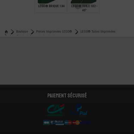
LEGO® BRIQUE 1X4
LEGO® TUILE 1X2 -
45°
€
€
0,29
0,12
Boutique
Pièces Imprimées LEGO®
LEGO® Tuiles Imprimées
Lego® tuile 4x2 imprimée - ninjago
Paiement sécurisé