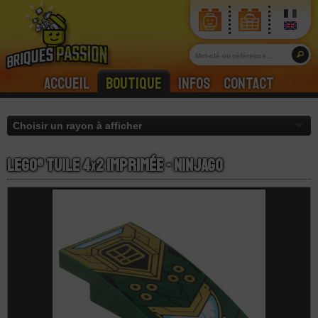
Accueil
Boutique
Infos
Contact
LEGO® Tuile 4
x
2 Imprimée - Ninjago