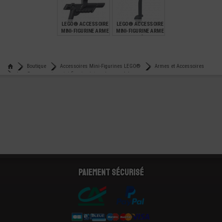
€
€
€
1,10
0,10
1,29
LEGO® ACCESSOIRE
LEGO® ACCESSOIRE
MINI-FIGURINE ARME
MINI-FIGURINE ARME
PISTOLET STAR-
EPÉE
WARS
€
€
0,99
0,49
Boutique
Accessoires Mini-Figurines LEGO®
Armes et Accessoires
Lego® accessoire mini-figurine jet-pack super héros
Paiement sécurisé