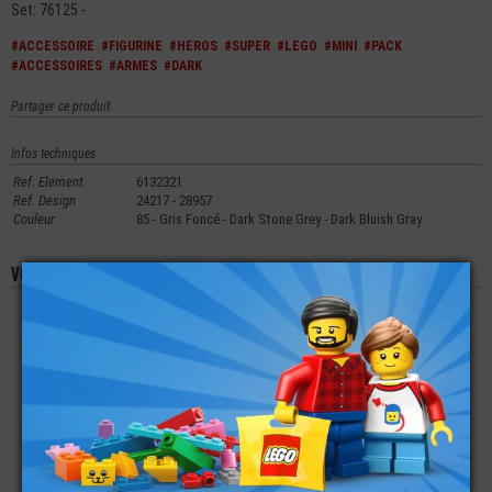
Set: 76125 -
#ACCESSOIRE
#FIGURINE
#HEROS
#SUPER
#LEGO
#MINI
#PACK
#ACCESSOIRES
#ARMES
#DARK
Partager ce produit
Infos techniques
Ref. Element
6132321
Ref. Design
24217 - 28957
Couleur
85 - Gris Foncé - Dark Stone Grey - Dark Bluish Gray
Vous aimerez aussi les produits suivants
LEGO® ACCESSOIRE
LEGO® MINI-
LEGO® ACCESSOIRE
VÉHICULE PASSAGE
FIGURINE JURASSIC
VÉHICULE ESSIEU -
DE ROUE 3X4
WORLD ALAN GRANT
BARRE - AXE 1X8
SET
€
€
€
0,85
19,90
6,99