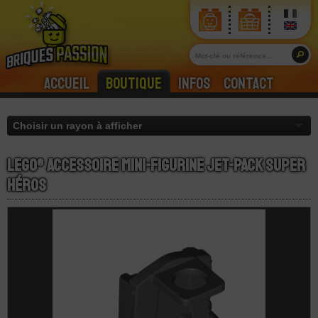
Accueil
Boutique
Infos
Contact
LEGO® Accessoire Mini-Figurine Jet-Pack Super
Héros