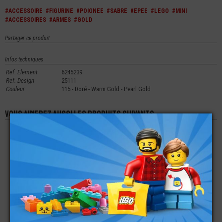
#ACCESSOIRE
#FIGURINE
#POIGNEE
#SABRE
#EPEE
#LEGO
#MINI
#ACCESSOIRES
#ARMES
#GOLD
Partager ce produit
Infos techniques
Ref. Element
6245239
Ref. Design
25111
Couleur
115 - Doré - Warm Gold - Pearl Gold
Vous aimerez aussi les produits suivants
LEGO® MINI-
LEGO® MINI-
LEGO® MINI-
FIGURINE AVATAR
FIGURINE - TÊTE DE
FIGURINE MARVEL
JAKE SULLY
ROBOT (7L)
KARL MORDO
€
€
€
16,90
1,99
19,90
LEGO® ACCESSOIRE
LEGO® SUPPORT DE
LEGO® MINI-