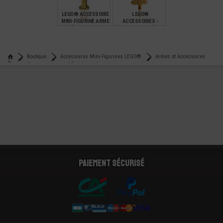
LEGO® ACCESSOIRE
LEGO®
MINI-FIGURINE ARME
ACCESSOIRES -
EPÉE GLADIATEUR
ARMES - EPÉE
PIXÉLISÉE
MINECRAFT
€
€
0,99
1,99
Boutique
Accessoires Mini-Figurines LEGO®
Armes et Accessoires
Lego® accessoire mini-figurine epée sabre avec poignée - ni
Paiement sécurisé