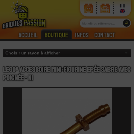
Accueil
Boutique
Infos
Contact
LEGO® Accessoire Mini-Figurine Epée Sabre avec
Poignée - Ni