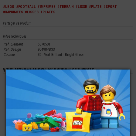
#LEGO
#FOOTBALL
#IMPRIMEE
#TERRAIN
#LISSE
#PLATE
#SPORT
#IMPRIMEES
#LISSES
#PLATES
Partager ce produit
Infos techniques
Ref. Element
6370501
Ref. Design
90498PB33
Couleur
36 - Vert Brillant - Bright Green
Vous aimerez aussi les produits suivants
LEGO® BRIQUE 2X2
LEGO® PLATE 3X6
LEGO® PLATE 1X2
IMPRIMÉE ? SUPER
ARRONDIE AVEC
AVEC DEMI TUILE
MARIO
DÉCOUPES
€
€
€
0,76
0,49
0,10
LEGO® PLATE
LEGO® PLATE LISSE
LEGO® PLATE RONDE