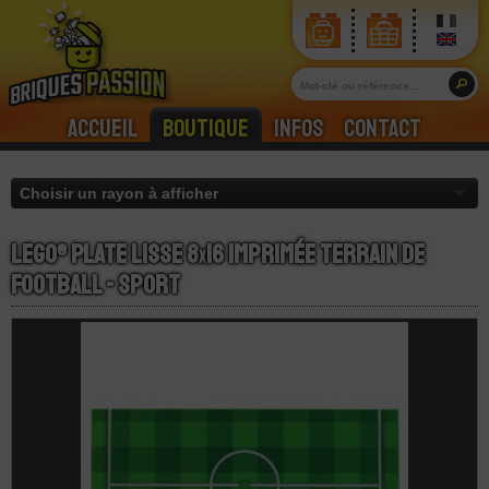
Accueil
Boutique
Infos
Contact
LEGO® Plate Lisse 8
x
16 Imprimée Terrain de
Football - Sport