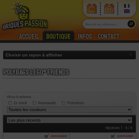
Accueil
Boutique
Infos
Contact
Polybags lego® friends
Affinez la recherche...
En stock
Nouveautés
Promotions
réponses 1 - 6 / 6
commander
commander