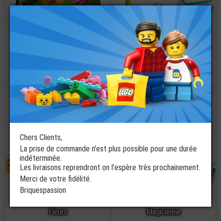
LEGO® Polybag
LEGO® Polybag
Friends 30417
30411 Friends
Fleur
Boite à Chocolats
€
€
8,90
6,99
non disponible
commander
Chers Clients,
La prise de commande n'est plus possible pour une durée
indéterminée.
Les livraisons reprendront on l'espère très prochainement.
Merci de votre fidélité.
LEGO® Polybag
Briquespassion
30413 Friends
LEGO® Polybag
Vendeuse de
30414 Friends
Fleurs
Magicienne