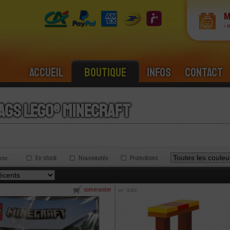
M
› 
Accueil
Boutique
Infos
Contact
ags lego® minecraft
En stock
Nouveautés
Promotions
rche...
commander
ref : 30432