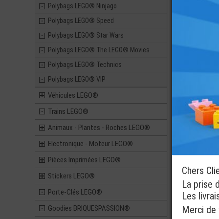
Polybags LEGO® Ninjago
Polybags LEGO® Speed
Polybags LEGO® Star Wars
Polybags LEGO® The LEGO® Movies
Polybags LEGO® Technics
Polybags LEGO® VIP
Véhicules LEGO®
Trains LEGO®
Animaux - Plantes - Roches LEGO®
Electronique - Moteur LEGO®
Pièces Imprimées LEGO®
Chers Cli
Stickers LEGO®
La prise 
Porte-Clés LEGO®
Les livra
Goodies BRIQUESPASSION®
Merci de v