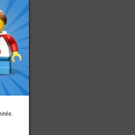
minée.