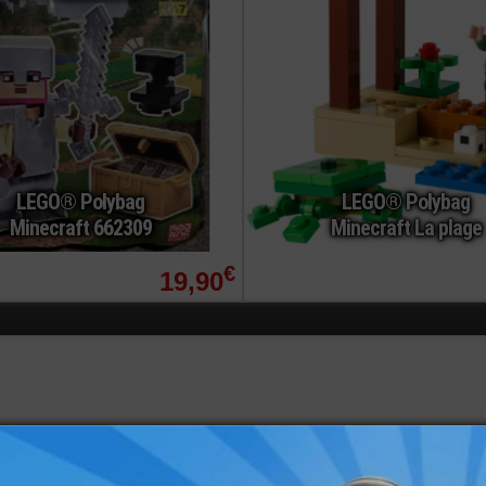
LEGO® Polybag
LEGO® Polybag
Minecraft 662309
Minecraft La plage
€
19,90