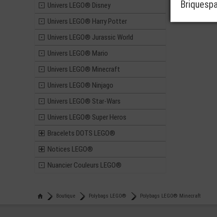
Briquesp
Univers LEGO® Disney
Univers LEGO® Harry Potter
Univers LEGO® Jurassic World
Univers LEGO® Mario
Univers LEGO® Minecraft
Univers LEGO® Ninjago
Univers LEGO® Star-Wars
Univers LEGO® Super Heros
Bracelets DOTS LEGO®
Notices LEGO®
Nuancier Couleurs LEGO®
Boutique
Polybags LEGO®
Polybags LEGO® Minecraft