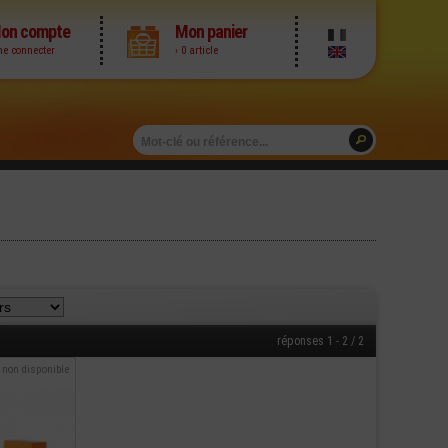
on compte
Mon panier
me connecter
› 0 article
réponses 1 - 2 / 2
non disponible