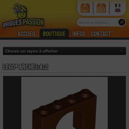
Accueil
Boutique
Infos
Contact
LEGO® Arche 1
x
4
x
2