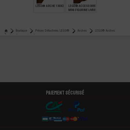
LEGO® ARCHE 1X8X2
LEGO® ACCESSOIRE
MINI-FIGURINE LIVRE
QUI S'OUVRE
€
€
0,39
2,99
Boutique
Pièces Détachées LEGO®
Arches
LEGO® Arches
Lego® arche 1x4x2
Paiement sécurisé