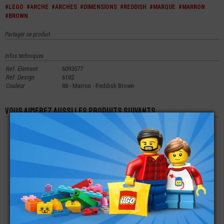
#LEGO
#ARCHE
#ARCHES
#DIMENSIONS
#REDDISH
#MARQUE
#MARRON
#BROWN
Partager ce produit
Infos techniques
Ref. Element
6093577
Ref. Design
6182
Couleur
88 - Marron - Reddish Brown
Vous aimerez aussi les produits suivants
LEGO® ARCHE
LEGO® ARCHE 1X3
LEGO® BRIQUE
2X14X2X1/3
INVERSÉE
ARCHE 4X1X1X1/3
€
€
€
5,99
0,59
0,30
LEGO® ARCHE 1X3
LEGO® ARCHE 1X1X1
LEGO® BRIQUE