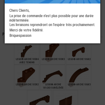
1/3
ARCHE 4X1X1X1/3
Chers Clients,
€
€
€
0,24
0,12
0,30
La prise de commande n'est plus possible pour une durée
indéterminée.
LEGO® BRIQUE
LEGO® ARCHE
Les livraisons reprendront on l'espère très prochainement.
ARCHE 4X1X1X1/3
INVERSÉE 1X2
Merci de votre fidélité.
Pièces de la même couleur
Briquespassion
€
€
0,35
1,20
LEGO® ARCHE 1X5X4
LEGO® ARCHE 1X3X3
LEGO® ARCHE 1X6X2
AVEC TENONS
€
€
€
0,49
0,29
0,35
LEGO® ARCHE 1X3X2
LEGO® ARCHE
LEGO® ARCHE 1X6X3
1X12X3 SURÉLÉVÉE
€
€
€
0,22
1,09
0,38