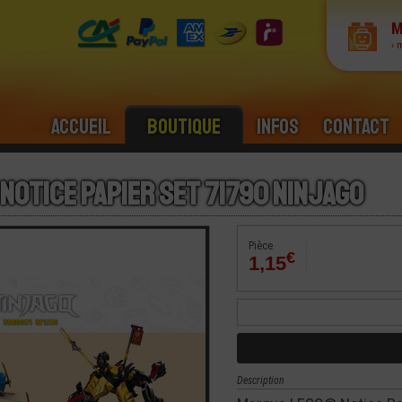
M
› 
Accueil
Boutique
Infos
Contact
 Notice Papier Set 71790 Ninjago
Pièce
€
1,15
Description