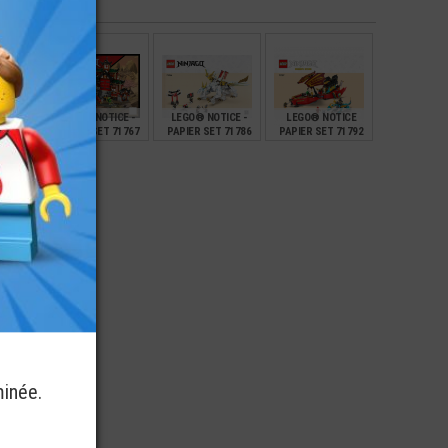
€
€
€
€
6,90
2,99
4,99
ICE -
LEGO® NOTICE -
LEGO® NOTICE -
LEGO® NOTICE
 71766
PAPIER SET 71767
PAPIER SET 71786
PAPIER SET 71792
O
NINJAGO LE TEMPLE
NINJAGO
NINJAGO
DOJO
€
€
€
€
3,99
2,50
1,99
minée.