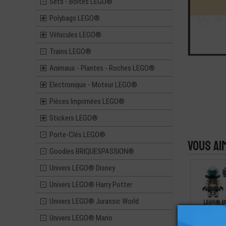
Sets - Boites LEGO®
Polybags LEGO®
Véhicules LEGO®
Trains LEGO®
Animaux - Plantes - Roches LEGO®
Electronique - Moteur LEGO®
Pièces Imprimées LEGO®
Stickers LEGO®
Porte-Clés LEGO®
Vous ai
Goodies BRIQUESPASSION®
Univers LEGO® Disney
Univers LEGO® Harry Potter
Univers LEGO® Jurassic World
LEGO® MI
FIGURINE N
ZANE
Univers LEGO® Mario