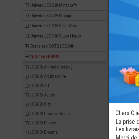
Pièces 
Univers LEGO® Minecraft
7,90
Univers LEGO® Ninjago
Univers LEGO® Star-Wars
Univers LEGO® Super Heros
LEGO® NOT
PAPIER SET
NINJAG
Bracelets DOTS LEGO®
Notices LEGO®
2,00
LEGO® Animal Crossing
LEGO® Architecture
LEGO® Art
LEGO® Avatar
LEGO® City
Chers Cli
LEGO® Créator - Icons
La prise 
LEGO® Disney
Les livra
LEGO® Dreamz
Merci de v