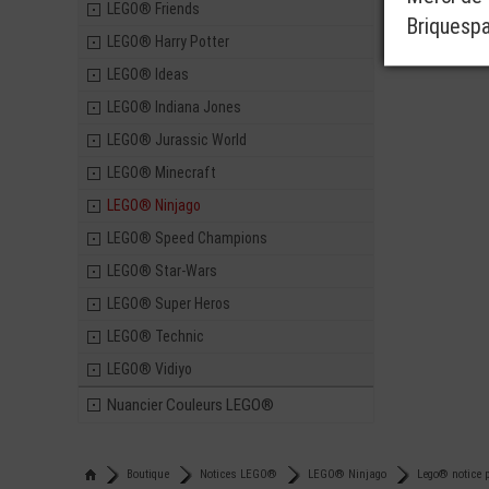
LEGO® Friends
Briquesp
LEGO® Harry Potter
LEGO® Ideas
LEGO® Indiana Jones
LEGO® Jurassic World
LEGO® Minecraft
LEGO® Ninjago
LEGO® Speed Champions
LEGO® Star-Wars
LEGO® Super Heros
LEGO® Technic
LEGO® Vidiyo
Nuancier Couleurs LEGO®
Boutique
Notices LEGO®
LEGO® Ninjago
Lego® notice p