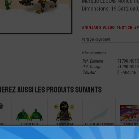
Marque LEGO® Notice Pap
Dimensions: 19.5x12.6x0
#NINJAGO
#LEGO
#NOTICE
#P
Partager ce produit
Infos techniques
Ref. Element
71790-NOTI
Ref. Design
71790-NOTI
Couleur
0 - Aucune
merez aussi les produits suivants
NI-
LEGO® MINI-
LEGO® MINI-
LEGO® ACCESSOIRE
LEGO® NOT
INJAGO
FIGURINE TORSE
FIGURINE NINJAGO -
MINI-FIGURINE ARME
PAPIER SET
IMPRIMÉE NINJAGO
COLE 71736
NINJAGO
NINJAG
(3U)