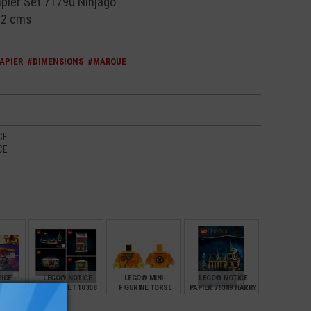
ier Set 71790 Ninjago
.2 cms
APIER
#DIMENSIONS
#MARQUE
CE
CE
ICE -
LEGO® NOTICE
LEGO® MINI-
LEGO® NOTICE
 71753
PAPIER SET 10308
FIGURINE TORSE
PAPIER 76389 HARRY
O
NINJAGO (6S)
POTTER