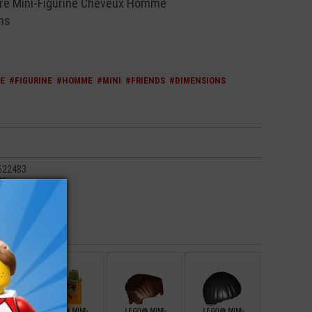
e Mini-Figurine Cheveux Homme
ms
E
#FIGURINE
#HOMME
#MINI
#FRIENDS
#DIMENSIONS
622483
25
- Reddish Brown
NI-
LEGO® MINI-
LEGO® MINI-
LEGO® MINI-