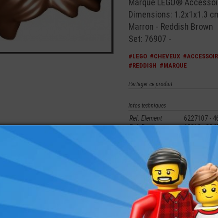
Marque LEGO® Accessoir
Dimensions: 1.2x1x1.3 c
Marron - Reddish Brown
Set: 76907 -
#LEGO
#CHEVEUX
#ACCESSOIR
#REDDISH
#MARQUE
Partager ce produit
Infos techniques
Ref. Element
6227107 - 4
Ref. Design
62810 - 884
Couleur
88 - Marron 
merez aussi les produits suivants
NI-
LEGO® MINI-
LEGO® MINI-
LEGO® MINI-
LEGO® MI