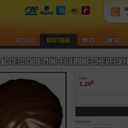
M
› 
Accueil
Boutique
Infos
Contact
 Accessoire Mini-Figurine Cheveux 
Pièce
€
1,29
Description