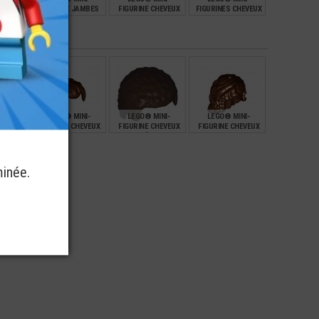
TÊTE
FIGURINE JAMBES
FIGURINE CHEVEUX
FIGURINES CHEVEUX
EUX
NINJAGO
COURT (3R)
COUPE AU BOL (1E)
S (1Z)
€
€
€
€
2,99
1,99
3,99
NI-
LEGO® MINI-
LEGO® MINI-
LEGO® MINI-
HEVEUX
FIGURINE CHEVEUX
FIGURINE CHEVEUX
FIGURINE CHEVEUX
(2Q)
COURTS HOMME (1G)
FRISÉS (2M)
LONGS AVEC TRESSE
(3X)
€
€
€
€
1,99
1,39
2,99
minée.