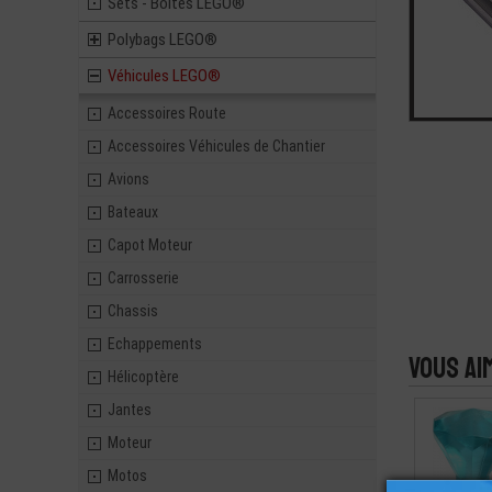
Sets - Boites LEGO®
Polybags LEGO®
Véhicules LEGO®
Accessoires Route
Accessoires Véhicules de Chantier
Avions
Bateaux
Capot Moteur
Carrosserie
Chassis
Echappements
Vous ai
Hélicoptère
Jantes
Moteur
Motos
LEGO® ROC