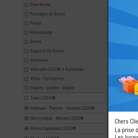
DIAMANT 
Pare-Brises
Pièces 
Passages de Roues
0,15
Pneus
Remorquage
Roues
Supports De Roues
LEGO® ACCE
VÉHICULE C
10X6X3 IMP
Vaisseaux
Véhicules LEGO® à Assembler
29,90
Vélos - Trottinettes
Volants - Leviers - Sièges
Trains LEGO®
Animaux - Plantes - Roches LEGO®
Electronique - Moteur LEGO®
Chers Cli
Pièces Imprimées LEGO®
La prise 
Les livra