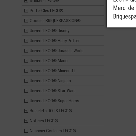
Stickers LEGO®
Merci de v
Porte-Clés LEGO®
Briquesp
Goodies BRIQUESPASSION®
Univers LEGO® Disney
Univers LEGO® Harry Potter
Univers LEGO® Jurassic World
Univers LEGO® Mario
Univers LEGO® Minecraft
Univers LEGO® Ninjago
Univers LEGO® Star-Wars
Univers LEGO® Super Heros
Bracelets DOTS LEGO®
Notices LEGO®
Nuancier Couleurs LEGO®