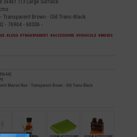
 3x4x1 1/3 Large Surface
 cms
- Transparent Brown - Old Trans-Black
42 - 76904 - 60306 -
GE
#LEGO
#TRANSPARENT
#ACCESSOIRE
#VEHICULE
#BRISES
496442
79
rent Marron Noir - Transparent Brown - Old Trans-Black
 BRISE
LEGO® MINI-
LEGO® ACCESSOIRE
LEGO® ACCESSOIRE