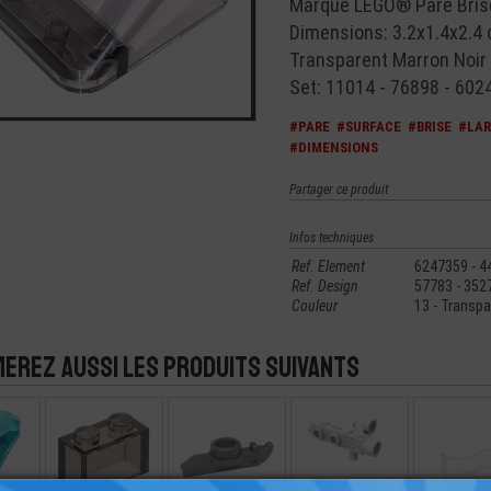
Marque LEGO® Pare Brise
Dimensions: 3.2x1.4x2.4
Transparent Marron Noir 
Set: 11014 - 76898 - 602
#PARE
#SURFACE
#BRISE
#LAR
#DIMENSIONS
Partager ce produit
Infos techniques
Ref. Element
6247359 - 4
Ref. Design
57783 - 352
Couleur
13 - Transpa
merez aussi les produits suivants
HE -
LEGO® BRIQUE 1X2
LEGO® ACCESSOIRE
LEGO® ACCESSOIRE
LEGO® PARE