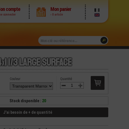
on compte
Mon panier
me connecter
› 0 article
4
x
1 1/3 Large Surface
Couleur
Quantité
Stock disponible :
20
J'ai besoin de + de quantité