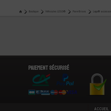
Boutique
Véhicules LEGO®
Pare-Brises
Lego® accessoir
Paiement sécurisé
ACCUEIL