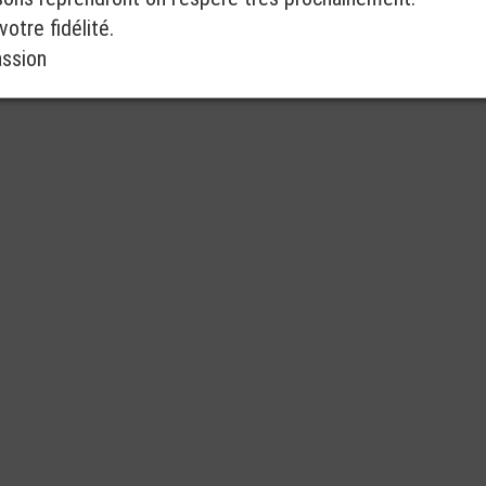
otre fidélité.
assion