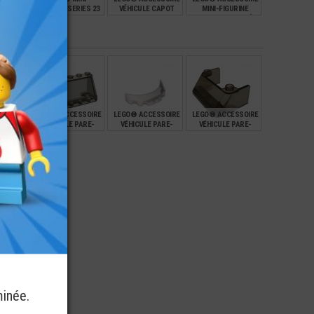
FIGURINE SERIES 23
VÉHICULE CAPOT
MINI-FIGURINE
CASSE-NOISETTE -
MOTEUR 4X6X2/3
JAMBES IMPRIMÉE
NOEL
€
€
€
€
8,90
0,62
2,99
BRISE -
LEGO® ACCESSOIRE
LEGO® ACCESSOIRE
LEGO® ACCESSOIRE
1 - 1/3
VÉHICULE PARE-
VÉHICULE PARE-
VÉHICULE PARE-
BRISE 2X6X2
BRISE 3X6X1
BRISE 3X4X1X1/3 -
36°
€
€
€
€
0,74
0,99
0,55
minée.