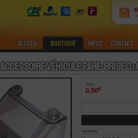
M
› 
Accueil
Boutique
Infos
Contact
 Accessoire Véhicule Pare-Brise 3
x
Pièce
€
0,50
Description