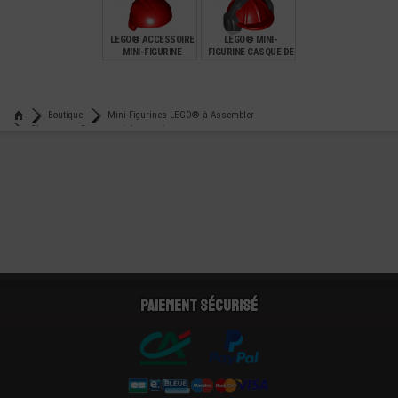
€
€
€
3,49
1,49
0,45
LEGO® ACCESSOIRE
LEGO® MINI-
MINI-FIGURINE
FIGURINE CASQUE DE
BANDANA DE PIRATE
CHANTIER ET
ANTIBRUIT
€
€
1,19
3,49
Boutique
Mini-Figurines LEGO® à Assembler
Chapeaux - Casques et Accessoires
Lego® accessoire figurine electronique mario la casquette
Paiement sécurisé