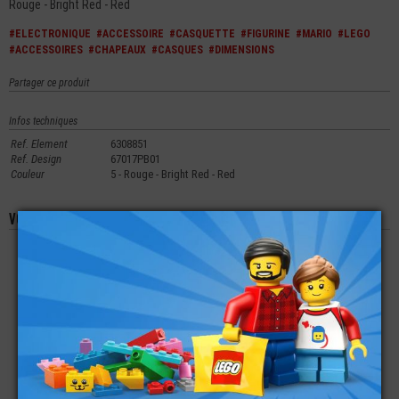
Rouge - Bright Red - Red
#ELECTRONIQUE
#ACCESSOIRE
#CASQUETTE
#FIGURINE
#MARIO
#LEGO
#ACCESSOIRES
#CHAPEAUX
#CASQUES
#DIMENSIONS
Partager ce produit
Infos techniques
Ref. Element
6308851
Ref. Design
67017PB01
Couleur
5 - Rouge - Bright Red - Red
Vous aimerez aussi les produits suivants
LEGO® MINI-
LEGO® ACCESSOIRE
LEGO® ACCESSOIRE
FIGURINE
- CONTAINER À
MINI-FIGURINE -
DÉGUISEMENT
POUBELLES
FLAMME - PLUME
ARBRE TRONC
€
€
€
2,49
1,99
0,29