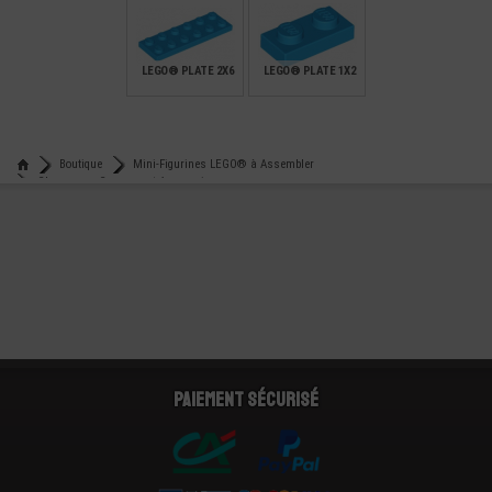
€
€
€
4,99
1,29
6,90
LEGO® PLATE 2X6
LEGO® PLATE 1X2
€
€
0,24
0,10
Boutique
Mini-Figurines LEGO® à Assembler
Chapeaux - Casques et Accessoires
Lego® accessoire mini-figurine tête poulet - pingouin
Paiement sécurisé