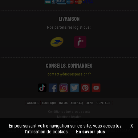
Livraison
Nos partenaires logistique :
Conseils, Commandes
contact@briquespassion.fr
ACCUEIL
BOUTIQUE
INFOS
AIDE/FAQ
LIENS
CONTACT
Conditions générales de vente
Mentions légales
© 2021 - 2026 Briques Passion
En poursuivant votre navigation sur ce site, vous acceptez
X
l'utilisation de cookies.
En savoir plus
La societé BRIQUESPASSION® n'est ni Cautionnée ni Sponsorisée par la marque commerciale LEGO® du
groupe LEGO®