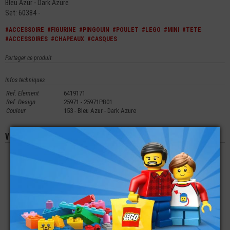
Bleu Azur - Dark Azure
Set: 60384 -
#ACCESSOIRE
#FIGURINE
#PINGOUIN
#POULET
#LEGO
#MINI
#TETE
#ACCESSOIRES
#CHAPEAUX
#CASQUES
Partager ce produit
Infos techniques
Ref. Element
6419171
Ref. Design
25971 - 25971PB01
Couleur
153 - Bleu Azur - Dark Azure
Vous aimerez aussi les produits suivants
LEGO® MINI-
LEGO® MINI-
LEGO® MINI-
FIGURINE
FIGURINE RUBEUS
FIGURINE TÊTE
CASQUETTE ET
HAGRID 20TH
HOMME 2
QUEUE DE CHEVAL
ANNIVERSAIRE
EXPRESSIONS (6R)
(3O)
€
€
€
2,99
69,90
5,99