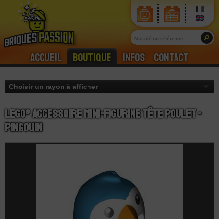
Accueil
Boutique
Infos
Contact
LEGO® Accessoire Mini-Figurine Tête Poulet -
Pingouin