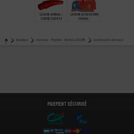
€
€
€
0,29
0,15
0,15
LEGO® ANIMAL -
LEGO® ACCESSOIRE
CORNE COURTE
CHEVAL -
CAPARAÇON
IMPRIMÉ -
CHEVALIER
€
€
0,08
39,90
Boutique
Animaux - Plantes - Roches LEGO®
Accessoires Animaux
Lego® accessoire mini-figurine animal tête dragon
Paiement sécurisé