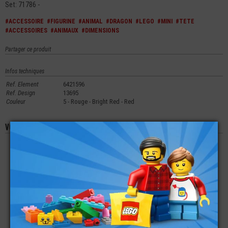
Set: 71786 -
#ACCESSOIRE
#FIGURINE
#ANIMAL
#DRAGON
#LEGO
#MINI
#TETE
#ACCESSOIRES
#ANIMAUX
#DIMENSIONS
Partager ce produit
Infos techniques
Ref. Element
6421596
Ref. Design
13695
Couleur
5 - Rouge - Bright Red - Red
Vous aimerez aussi les produits suivants
LEGO® MINI-
LEGO® MINI-
LEGO® PLATE LISSE
FIGURINE MAMAN -
FIGURINE - BÉBÉ
2X2 IMPRIMÉE CODE
AMOUR - COEUR -
EMMAILLOTÉ
BARRE SUPER MARIO
ELÉPHANT
€
€
€
9,90
11,90
1,99