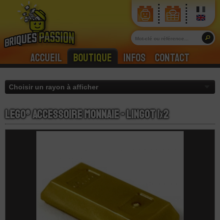
Accueil
Boutique
Infos
Contact
LEGO® Accessoire Monnaie - Lingot 1
x
2