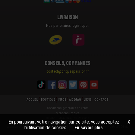
Livraison
Nos partenaires logistique :
Conseils, Commandes
contact@briquespassion.fr
ACCUEIL
BOUTIQUE
INFOS
AIDE/FAQ
LIENS
CONTACT
Conditions générales de vente
Mentions légales
© 2021 - 2026 Briques Passion
En poursuivant votre navigation sur ce site, vous acceptez
X
l'utilisation de cookies.
En savoir plus
La societé BRIQUESPASSION® n'est ni Cautionnée ni Sponsorisée par la marque commerciale LEGO® du
groupe LEGO®