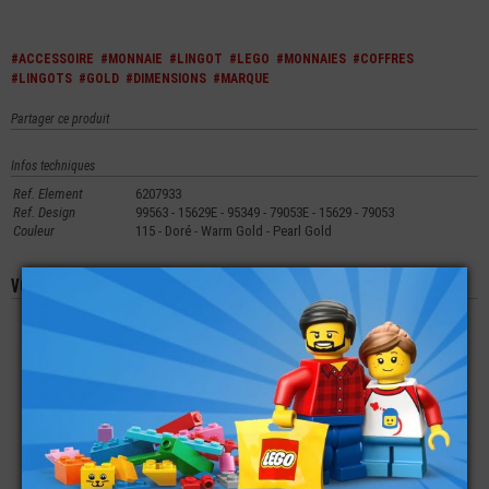
#ACCESSOIRE
#MONNAIE
#LINGOT
#LEGO
#MONNAIES
#COFFRES
#LINGOTS
#GOLD
#DIMENSIONS
#MARQUE
Partager ce produit
Infos techniques
Ref. Element
6207933
Ref. Design
99563 - 15629E - 95349 - 79053E - 15629 - 79053
Couleur
115 - Doré - Warm Gold - Pearl Gold
Vous aimerez aussi les produits suivants
LEGO® ACCESSOIRE
LEGO® ACCESSOIRE
LEGO® MINI-
MINI-FIGURINE
MINI-FIGURINE
FIGURINE DISNEY
BOUTEILLE DE
CASQUE SAMOURAI -
SERIES 2 ONCLE
PLONGEUR ESPACE
NINJA
PICSOU
€
€
€
0,99
1,49
15,90