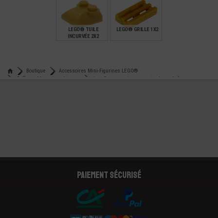
€
€
€
5,99
14,90
4,99
LEGO® TUILE
LEGO® GRILLE 1X2
INCURVÉE 2X2
€
€
0,18
0,08
Boutique
Accessoires Mini-Figurines LEGO®
Coffres - Monnaies - Lingots
Lego® accessoire monnaie - lingot 1x2
Paiement sécurisé