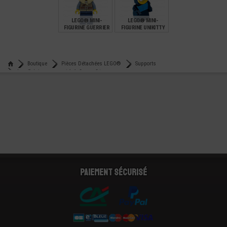
0,45
5,90
8,90
LEGO® MINI-
LEGO® MINI-
FIGURINE GUERRIER
FIGURINE UNIKITTY
VIKING - CREATOR
MASTER FROWN
€
€
9,90
7,00
Boutique
Pièces Détachées LEGO®
Supports
Lego® brique support 1x1x2 avec 2 tenons creux
Paiement sécurisé