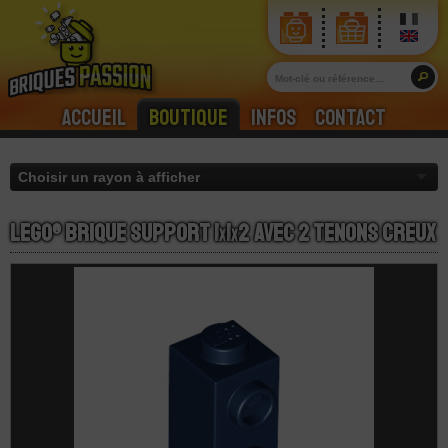
Accueil
Boutique
Infos
Contact
LEGO® Brique Support 1
x
1
x
2 Avec 2 Tenons Creux