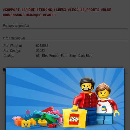
#SUPPORT
#BRIQUE
#TENONS
#CREUX
#LEGO
#SUPPORTS
#BLUE
#DIMENSIONS
#MARQUE
#EARTH
Partager ce produit
Infos techniques
Ref. Element
6253883
Ref. Design
32952
Couleur
63 - Bleu Foncé - Earth Blue - Dark Blue
Vous aimerez aussi les produits suivants
LEGO® TUILE
LEGO® CÔNE 1X1
LEGO® BRIQUE 1X2X5
INVERSÉE 2X2 - 45°
AVEC TENON CREUX
€
€
€
0,21
0,16
0,49