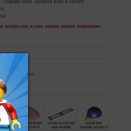
 Coquille Saint-Jacques avec 4 Tenons
ms
ral
RE
#COQUILLAGE
#CORAL
#MARIN
#MONDE
#DIMENSIONS
- Vibrant Coral - Coral
NTE -
LEGO® ACCESSOIRE
LEGO® ACCESSOIRE
LEGO® MINI-
LANTE
VÉHICULE CAPOT
MINI-FIGURINE
FIGURINE CASQUE ET