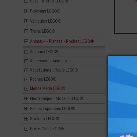
Sets - Boites LEGO®
Polybags LEGO®
Véhicules LEGO®
Trains LEGO®
Animaux - Plantes - Roches LEGO®
Animaux LEGO®
Accessoires Animaux
Végétations - Fleurs LEGO®
Roches LEGO®
Monde Marin LEGO®
Vous ai
Electronique - Moteur LEGO®
Pièces Imprimées LEGO®
Stickers LEGO®
Porte-Clés LEGO®
LEGO® ACCE
MINI-FIGU