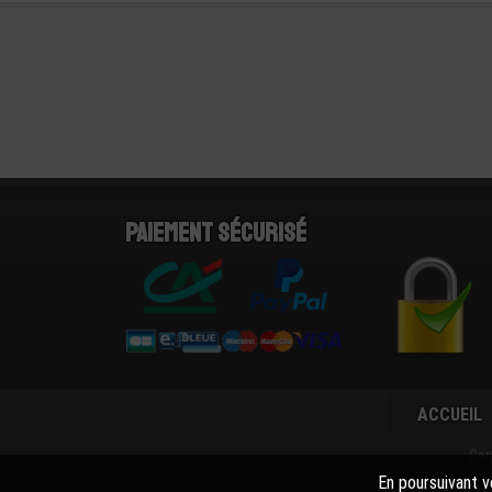
Paiement sécurisé
ACCUEIL
Con
En poursuivant vo
La societé 