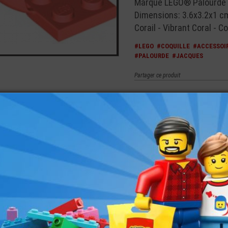
Marque LEGO® Palourde -
Dimensions: 3.6x3.2x1 c
Corail - Vibrant Coral - Co
#LEGO
#COQUILLE
#ACCESSOI
#PALOURDE
#JACQUES
Partager ce produit
Infos techniques
Ref. Element
6287639
Ref. Design
18970
Couleur
220 - Corail 
merez aussi les produits suivants
SSOIRE
LEGO® ACCESSOIRE
LEGO® ACCESSOIRE
LEGO® ACCESSOIRE
LEGO® PLA
RINE
MINI-FIGURINE -
MINI-FIGURINE -
ARME - ARC ET
TIGE DE P