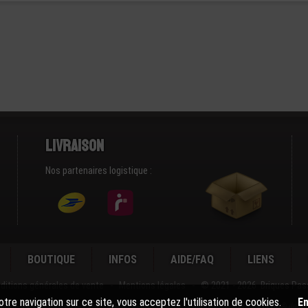
Livraison
Nos partenaires logistique :
BOUTIQUE
INFOS
AIDE/FAQ
LIENS
ditions générales de vente
-
Mentions légales
-
© 2021 - 2026 Briques Pas
tre navigation sur ce site, vous acceptez l'utilisation de cookies.
En
BRIQUESPASSION® n'est ni Cautionnée ni Sponsorisée par la marque commerciale LEGO® du 