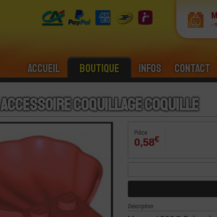
M
› 
Accueil
Boutique
Infos
Contact
 Accessoire Coquillage Coquille
Pièce
€
0,58
Description