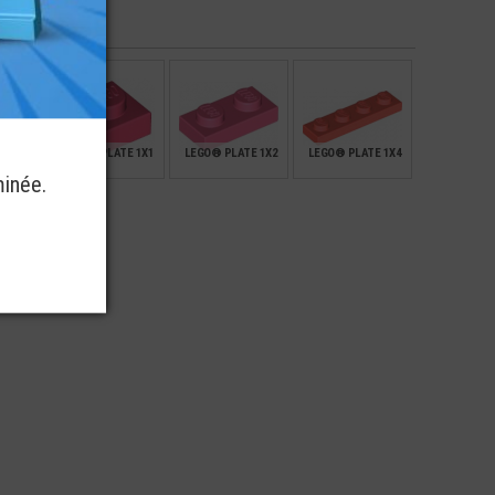
- PIED
MOTEUR 3X4X2/3
STRAP FLEXIBLE 12
CHEVEUX BLOND (3O)
NE
M - 9.3 CMS
€
€
€
€
0,39
5,70
1,99
 LISSE
LEGO® PLATE 1X1
LEGO® PLATE 1X2
LEGO® PLATE 1X4
3
minée.
€
€
€
€
0,10
0,12
0,12