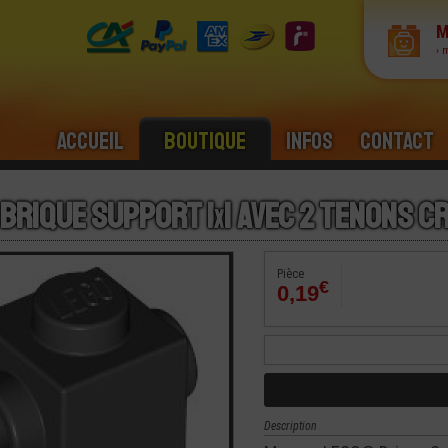
M
› 
Accueil
Boutique
Infos
Contact
 Brique Support 1
x
1 avec 2 Tenons C
Pièce
€
0,19
Description