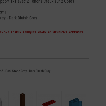
port 1x1 avec 2 Tenons Creux sur 2 Côtés
 cms
rey - Dark Bluish Gray
ENONS
#CREUX
#BRIQUES
#DARK
#DIMENSIONS
#OPPOSES
ncé - Dark Stone Grey - Dark Bluish Gray