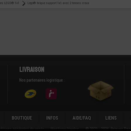
ues LEGO® 1x1
Lego® brique support 1x1 avec 2 tenons creux
Livraison
Nos partenaires logistique :
BOUTIQUE
INFOS
AIDE/FAQ
LIENS
ditions générales de vente
-
Mentions légales
-
© 2021 - 2026 Briques Pas