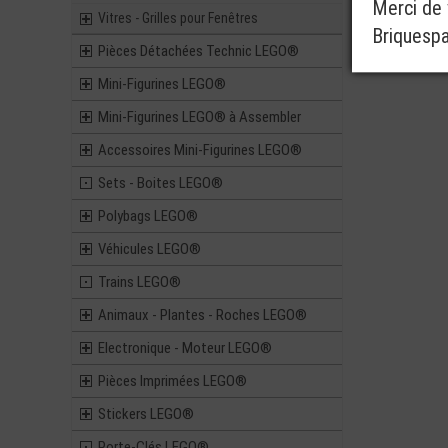
Merci de v
Vitres - Grilles pour Fenêtres
Briquesp
Pièces Détachées Technic LEGO®
Mini-Figurines LEGO®
Mini-Figurines LEGO® à Assembler
Accessoires Mini-Figurines LEGO®
Sets - Boites LEGO®
Polybags LEGO®
Véhicules LEGO®
Trains LEGO®
Animaux - Plantes - Roches LEGO®
Electronique - Moteur LEGO®
Pièces Imprimées LEGO®
Stickers LEGO®
Porte-Clés LEGO®