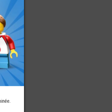
minée.