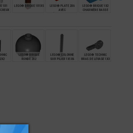
E 1X1
LEGO® BRIQUE 1X1X5
LEGO® PLATE 2X6
LEGO® BRIQUE 1X2
 CREUX
AVEC
CHARNIÈRE BASSE
RÉHAUSSEMENT
€
€
€
€
0,35
0,40
0,30
HNIC
LEGO® BRIQUE
LEGO® COLONNE
LEGO® TECHNIC
2X2
RONDE 2X2
SUR PILIER 1X1X6
BRAS DE LEVAGE 1X3
AVEC ROTATION
€
€
€
€
0,25
0,81
0,52