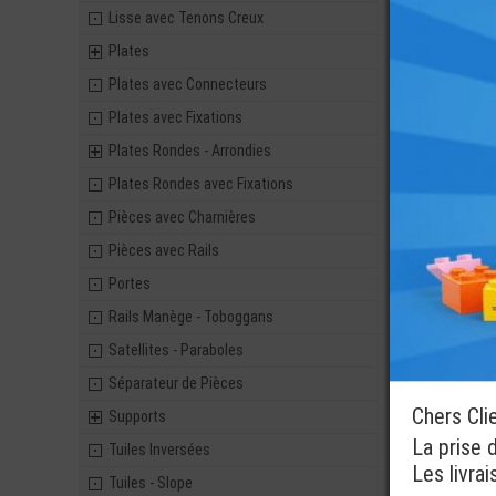
Lisse avec Tenons Creux
Plates
Plates avec Connecteurs
Plates avec Fixations
Plates Rondes - Arrondies
Plates Rondes avec Fixations
Pièces avec Charnières
Pièces avec Rails
Portes
Rails Manège - Toboggans
Satellites - Paraboles
Séparateur de Pièces
Chers Cli
Supports
La prise 
Tuiles Inversées
Les livra
Tuiles - Slope