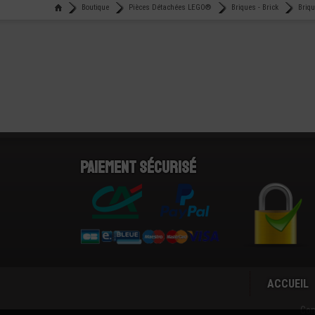
Boutique
Pièces Détachées LEGO®
Briques - Brick
Briq
Paiement sécurisé
ACCUEIL
Con