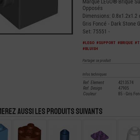
Marque LEGO® Brique Sup
Opposés
Dimensions: 0.8x1.2x1.2
Gris Foncé - Dark Stone G
Set: 75551 -
#LEGO
#SUPPORT
#BRIQUE
#T
#BLUISH
Partager ce produit
Infos techniques
Ref. Element
4213574
Ref. Design
47905
Couleur
85 - Gris Fo
merez aussi les produits suivants