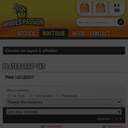
Accueil
Boutique
Infos
Contact
Plates lego® 1x3
Plate 1x3 LEGO®
Affinez la recherche...
En stock
Nouveautés
Promotions
réponses 1 - 2 / 2
commander
commander