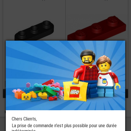
LEGO® Plate 1x3
Ovale
LEGO® Plate 1x3
2 coloris disponibles
32 coloris disponibles
à partir de
à partir de
€
€
0,40
0,10
réponses 1 - 2 / 2
Boutique
Pièces Détachées LEGO®
Plates
Plates LEGO® 1x3
Chers Clients,
La prise de commande n'est plus possible pour une durée