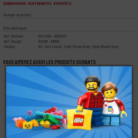
#DIMENSIONS
#EXTREMITES
#OUVERTS
Partager ce produit
Infos techniques
Ref. Element
6311445 - 4600437
Ref. Design
92338 - 39890
Couleur
85 - Gris Foncé - Dark Stone Grey - Dark Bluish Gray
Vous aimerez aussi les produits suivants
LEGO® ACCESSOIRE
LEGO® PLATE LISSE
LEGO® ACCESSOIRE
MINI-FIGURINE
RONDE 2X2 CIBLE DE
MINI-FIGURINE UNE
CASQUE CHEVALIER
TIR A L'ARC
ECHELLE 1X2X2
€
€
€
1,99
0,49
1,99
LEGO® ACCESSOIRE
LEGO® ACCESSOIRE
LEGO® MINI-
MINI-FIGURINE ARME
VÉHICULE JANTE Ø 11
FIGURINE
EPEE - CHEVALIER -
MM
ACCESSOIRE SEAU