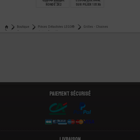
LEGO® BRIQUE
LEGO® COLONNE
RONDE 2X2
SUR PILIER 1X1X6
€
€
0,25
0,81
Boutique
Pièces Détachées LEGO®
Grilles - Chaines
Lego® accessoire chaine 5 maillons
Paiement sécurisé
Livraison