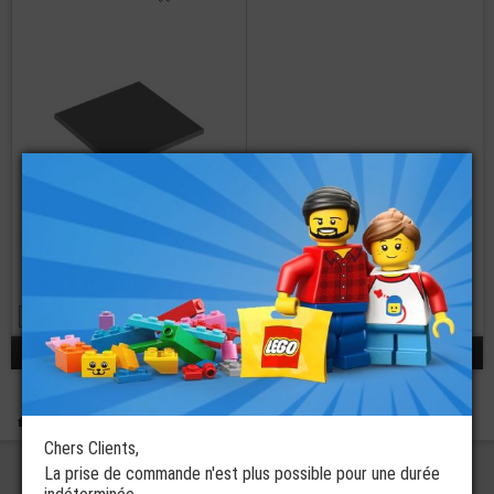
LEGO® Plate
Lisse 6x6
8 coloris disponibles
à partir de
€
1,25
réponse 1 - 1 / 1
Boutique
Pièces Détachées LEGO®
Lisses - Tiles
Lisse 6x6
Chers Clients,
La prise de commande n'est plus possible pour une durée