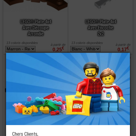
LEGO® Plate 4x4
LEGO® Plate 4x4
Avec Découpe
Avec Encoche
Arrondie
2x2
13 coloris disponibles
13 coloris disponibles
à partir de
à partir de
€
€
0,25
0,17
commander
commander
LEGO® Plate 4x4
LEGO® Plate
- Ouverture 2x2
4x4x2/3 Avec 4
Au Centre
pieds
Chers Clients,