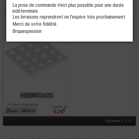
La prise de commande n'est plus possible pour une durée
9 coloris disponibles
12 coloris disponibles
à partir de
à partir de
€
€
indéterminée.
0,32
0,30
Les livraisons reprendront on l'espère très prochainement.
commander
Merci de votre fidélité.
Briquespassion
LEGO® Plate 4x4
20 coloris disponibles
à partir de
€
0,24
réponses 1 - 7 / 7