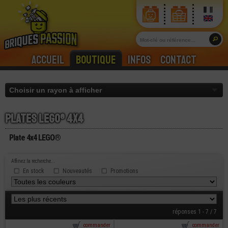
Accueil
Boutique
Infos
Contact
Plates lego® 4x4
Plate 4x4 LEGO®
Affinez la recherche...
En stock
Nouveautés
Promotions
réponses 1 - 7 / 7
commander
commander