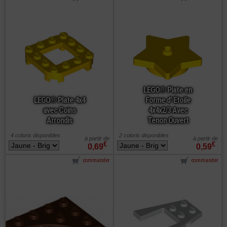
LEGO® Plate en
LEGO® Plate 4x4
Forme d' Etoile
avec Coins
4x4x2/3 Avec
Arrondis
Tenon Ouvert
4 coloris disponibles
2 coloris disponibles
à partir de
à partir de
€
€
0,69
0,59
commander
commander