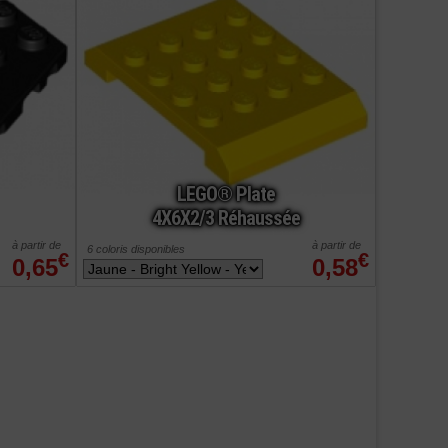
LEGO® Plate
4X6X2/3 Réhaussée
à partir de
à partir de
6 coloris disponibles
€
€
0,65
0,58