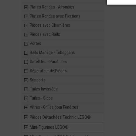
Plates Rondes - Arrondies
Plates Rondes avec Fixations
Pièces avec Charnières
Pièces avec Rails
Portes
Rails Manège - Toboggans
Satellites - Paraboles
Séparateur de Pièces
Supports
Tuiles Inversées
Tuiles - Slope
Vitres - Grilles pour Fenêtres
Pièces Détachées Technic LEGO®
Mini-Figurines LEGO®