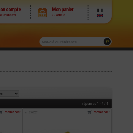
on compte
Mon panier
me connecter
› 0 article
réponses 1 - 4 / 4
commander
commander
ref : 6306027