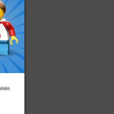
minée.