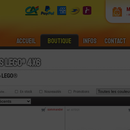
M
› 
Accueil
Boutique
Infos
Contact
s lego® 4x6
x6 LEGO®
En stock
Nouveautés
Promotions
rche...
commander
ref : 6173121