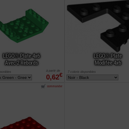
LEGO® Plate 4x6
LEGO® Plate
Avec 2 Rebords
Modifée 4x6
à partir de
sponibles
7 coloris disponibles
€
0,62
commander