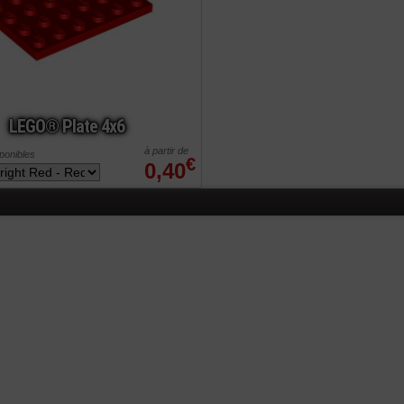
LEGO® Plate 4x6
à partir de
sponibles
€
0,40