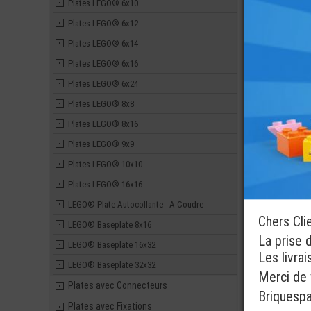
Plates LEGO® 6x10
Plates LEGO® 6x12
Plates LEGO® 6x14
Plates LEGO® 6x16
Plates LEGO® 6x24
Plates LEGO® 8x8
Plates LEGO® 8x16
Plates LEGO® 9x9
Plates LEGO® 10x10
Plates LEGO® 16x16
LEGO® Plate Autocollante - A Coudre
Chers Cli
LEGO® Baseplate 8x16
La prise 
LEGO® Baseplate 16x32
Les livra
LEGO® Baseplate 32x32
Merci de v
Plates avec Connecteurs
Briquesp
Plates avec Fixations