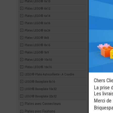
Plates LEGO® 6x10
Plates LEGO® 6x12
Plates LEGO® 6x14
Plates LEGO® 6x16
Plates LEGO® 6x24
Plates LEGO® 8x8
Plates LEGO® 8x16
Plates LEGO® 9x9
Plates LEGO® 10x10
Plates LEGO® 16x16
LEGO® Plate Autocollante - A Coudre
Chers Cli
LEGO® Baseplate 8x16
La prise 
LEGO® Baseplate 16x32
Les livra
LEGO® Baseplate 32x32
Merci de v
Plates avec Connecteurs
Briquesp
Plates avec Fixations