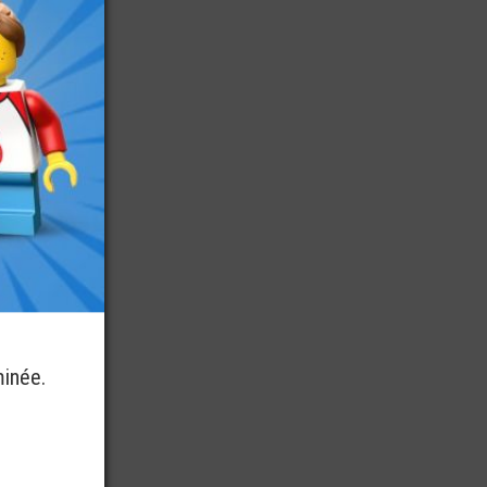
minée.