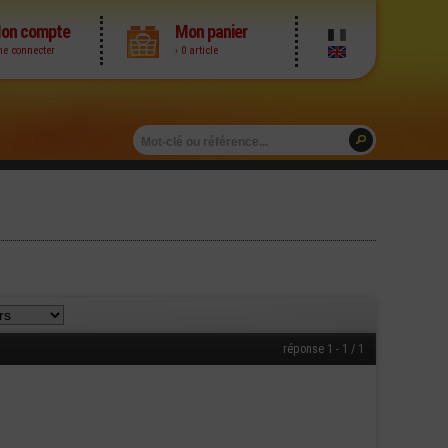
on compte
Mon panier
me connecter
› 0 article
réponse 1 - 1 / 1