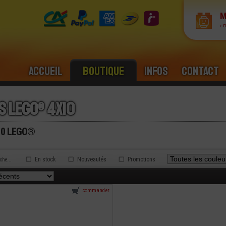
M
› 
Accueil
Boutique
Infos
Contact
s lego® 4x10
x10 LEGO®
En stock
Nouveautés
Promotions
rche...
commander