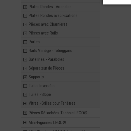
Plates Rondes - Arrondies
Plates Rondes avec Fixations
Pièces avec Charnières
Pièces avec Rails
Portes
Rails Manège - Toboggans
Satellites - Paraboles
Séparateur de Pièces
Supports
Tuiles Inversées
Tuiles - Slope
Vitres - Grilles pour Fenêtres
Pièces Détachées Technic LEGO®
Mini-Figurines LEGO®