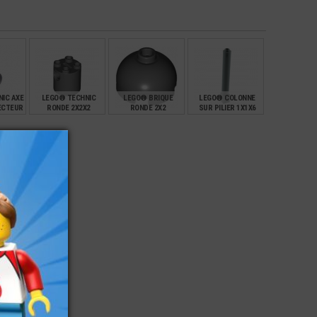
ET 2 CREUX SUR UN
CÔTÉ
€
€
€
€
0,25
0,20
0,11
IC AXE
LEGO® TECHNIC
LEGO® BRIQUE
LEGO® COLONNE
ECTEUR
RONDE 2X2X2
RONDE 2X2
SUR PILIER 1X1X6
€
€
€
€
0,43
0,25
0,81