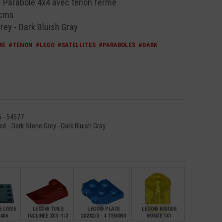
- Parabole 4x4 avec tenon fermé
 cms
rey - Dark Bluish Gray
ME
#TENON
#LEGO
#SATELLITES
#PARABOLES
#DARK
5 - 54577
ncé - Dark Stone Grey - Dark Bluish Gray
 LISSE
LEGO® TUILE
LEGO® PLATE
LEGO® BRIQUE
 4X6
INCLINÉE 2X3 -1/2
2X2X2/3 - 4 TENONS
RONDE 1X1