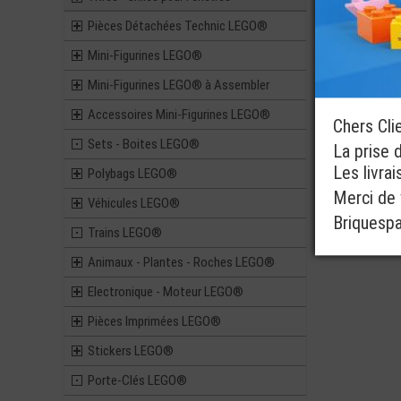
Pièces Détachées Technic LEGO®
Mini-Figurines LEGO®
Mini-Figurines LEGO® à Assembler
Accessoires Mini-Figurines LEGO®
Chers Cli
Sets - Boites LEGO®
La prise 
Les livra
Polybags LEGO®
Merci de v
Véhicules LEGO®
Briquesp
Trains LEGO®
Animaux - Plantes - Roches LEGO®
Electronique - Moteur LEGO®
Pièces Imprimées LEGO®
Stickers LEGO®
Porte-Clés LEGO®