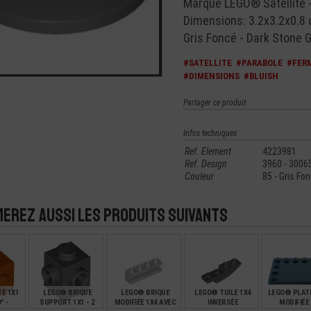
Marque LEGO® Satellite 
Dimensions: 3.2x3.2x0.8
Gris Foncé - Dark Stone G
#SATELLITE
#PARABOLE
#FER
#DIMENSIONS
#BLUISH
Partager ce produit
Infos techniques
Ref. Element
4223981
Ref. Design
3960 - 3006
Couleur
85 - Gris Fo
merez aussi les produits suivants
E 1X1
LEGO® BRIQUE
LEGO® BRIQUE
LEGO® TUILE 1X4
LEGO® PLATE
° -
SUPPORT 1X1 - 2
MODIFIÉE 1X4 AVEC
INVERSÉE
MODIFIÉE