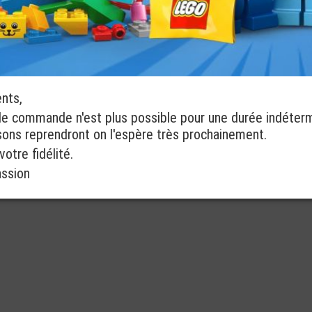
ents,
de commande n'est plus possible pour une durée indéter
isons reprendront on l'espère très prochainement.
otre fidélité.
assion