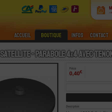
M
› 
Accueil
Boutique
Infos
Contact
 Satellite - Parabole 4
x
4 Avec Teno
Pièce
€
0,40
Description