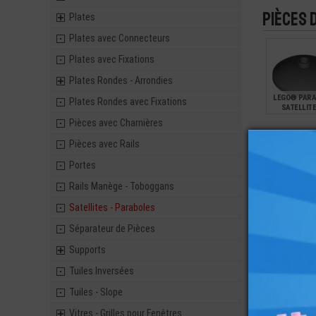
SUPPORT 
Pièces 
Plates
0,12
Plates avec Connecteurs
Plates avec Fixations
Plates Rondes - Arrondies
LEGO® PARA
Plates Rondes avec Fixations
SATELLITE
Pièces avec Charnières
Pièces avec Rails
0,28
Portes
Rails Manège - Toboggans
Satellites - Paraboles
Séparateur de Pièces
Supports
Tuiles Inversées
Tuiles - Slope
Vitres - Grilles pour Fenêtres