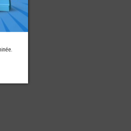
minée.