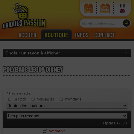
Accueil
Boutique
Infos
Contact
Polybags lego® disney
Affinez la recherche...
En stock
Nouveautés
Promotions
réponse 1 - 1 / 1
commander