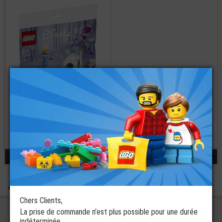
LEGO® Polybag
Disney Princesse
Elsa 30559
€
10,00
réponse 1 - 1 / 1
Boutique
Polybags LEGO®
Polybags LEGO® Disney
Chers Clients,
La prise de commande n'est plus possible pour une durée
indéterminée.