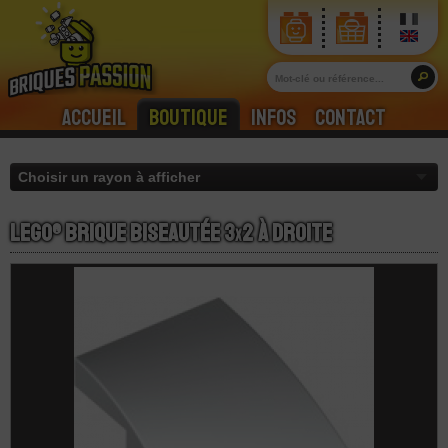
Accueil
Boutique
Infos
Contact
LEGO® Brique Biseautée 3
x
2 à Droite