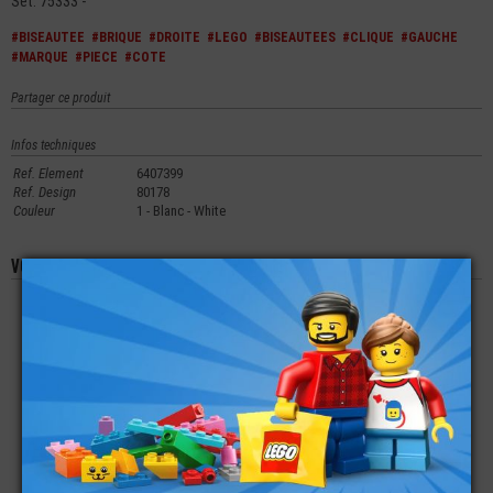
Set: 75333 -
#BISEAUTEE
#BRIQUE
#DROITE
#LEGO
#BISEAUTEES
#CLIQUE
#GAUCHE
#MARQUE
#PIECE
#COTE
Partager ce produit
Infos techniques
Ref. Element
6407399
Ref. Design
80178
Couleur
1 - Blanc - White
Vous aimerez aussi les produits suivants
LEGO® BRIQUE 1X1X3
LEGO® PLATE LISSE
LEGO® PLATE 4X2
AVEC 2 CROCHETS
1X2 - 45° BISEAUTÉE
BISEAUTÉE À
À GAUCHE
GAUCHE
€
€
€
0,47
0,12
0,15