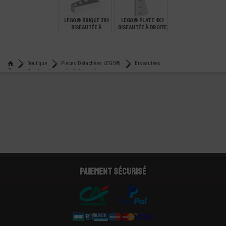
1,15
0,40
0,36
LEGO® BRIQUE 2X4
LEGO® PLATE 4X2
BISEAUTÉE À
BISEAUTÉE À DROITE
GAUCHE
€
€
0,36
0,18
Boutique
Pièces Détachées LEGO®
Biseautées
Lego® brique biseautée 3x2 à droite
Paiement sécurisé