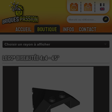
Accueil
Boutique
Infos
Contact
LEGO® Biseautée 4
x
4 - 45°