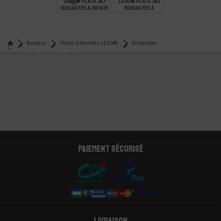
LEGO® PLATE 2X3
LEGO® PLATE 2X3
BISEAUTÉE À DROITE
BISEAUTÉE À
GAUCHE
€
€
0,14
0,14
Boutique
Pièces Détachées LEGO®
Biseautées
Lego® biseautée 4x4 - 45°
Paiement sécurisé