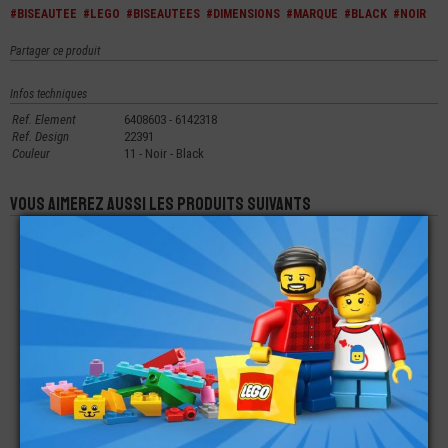
#BISEAUTEE
#LEGO
#BISEAUTEES
#DIMENSIONS
#MARQUE
#BLACK
#NOIR
Partager ce produit
Infos techniques
Ref. Element
6408603 - 6142318
Ref. Design
22391
Couleur
11 - Noir - Black
Vous aimerez aussi les produits suivants
LEGO® BRIQUE 4X2
LEGO® BRIQUE
LEGO® PLATE 2X3
BISEAUTÉE À
BISEAUTÉE - ARME -
BISEAUTÉE À
GAUCHE
FEUILLES
GAUCHE
€
€
€
0,99
0,49
0,21
LEGO® PLATE 3X6
LEGO® BRIQUE 10X3
LEGO® PLATE
BISEAUTÉE À DROITE
BISEAUTÉE À
BISEAUTÉE 4X8
GAUCHE