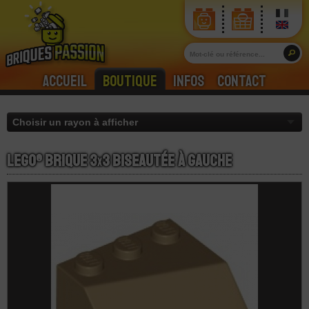
Accueil
Boutique
Infos
Contact
LEGO® Brique 3
x
3 Biseautée à Gauche