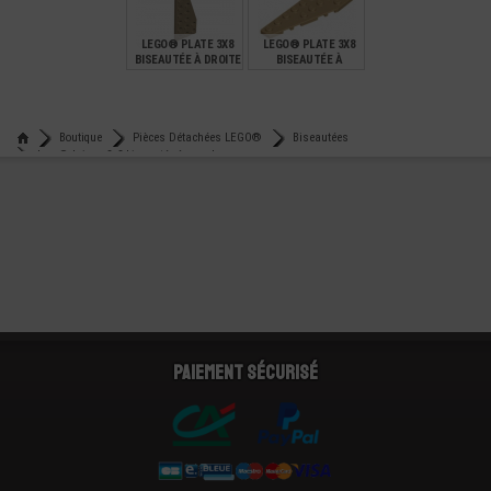
0,25
0,24
0,14
LEGO® PLATE 3X8
LEGO® PLATE 3X8
BISEAUTÉE À DROITE
BISEAUTÉE À
GAUCHE
€
€
0,44
0,44
Boutique
Pièces Détachées LEGO®
Biseautées
Lego® brique 3x3 biseautée à gauche
Paiement sécurisé