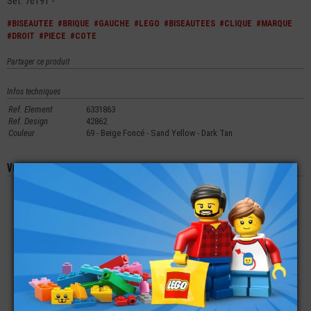
Set: 76191 -
#BISEAUTEE
#BRIQUE
#GAUCHE
#LEGO
#BISEAUTEES
#CLIQUE
#MARQUE
#DROIT
#PIECE
#COTE
Partager ce produit
Infos techniques
Ref. Element
6331863
Ref. Design
42862
Couleur
69 - Beige Foncé - Sand Yellow - Dark Tan
Vous aimerez aussi les produits suivants
LEGO® BRIQUE 2X6
LEGO® BRIQUE 2X2
LEGO® BRIQUE 1X4
CLÔTURE -
PALISSADE
€
€
€
0,99
0,17
0,23