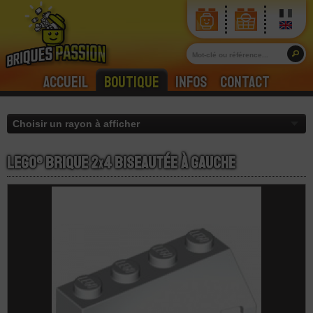
Accueil
Boutique
Infos
Contact
LEGO® Brique 2
x
4 Biseautée à Gauche