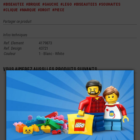
#BISEAUTEE
#BRIQUE
#GAUCHE
#LEGO
#BISEAUTEES
#SOUHAITES
#CLIQUE
#MARQUE
#DROIT
#PIECE
Partager ce produit
Infos techniques
Ref. Element
4179873
Ref. Design
43721
Couleur
1 - Blanc - White
Vous aimerez aussi les produits suivants
LEGO® BRIQUE 2X2
LEGO® BRIQUE DEMI-
LEGO® BRIQUE 1X1 -
ARRONDIE 1/4 DE
CERCLE 1X2
1 TENON CREUX
CERCLE
€
€
€
0,12
0,25
0,14
LEGO® QUART DE
LEGO® BRIQUE
LEGO® BRIQUE