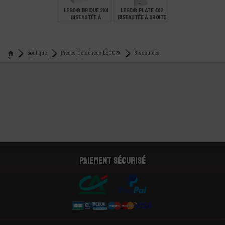
LEGO® BRIQUE 2X4
LEGO® PLATE 4X2
BISEAUTÉE À
BISEAUTÉE À DROITE
GAUCHE
€
€
0,36
0,18
Boutique
Pièces Détachées LEGO®
Biseautées
Lego® brique 2x4 biseautée à gauche
Paiement sécurisé