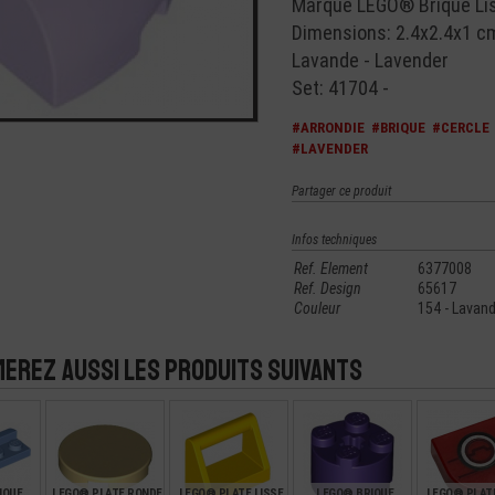
Marque LEGO® Brique Liss
Dimensions: 2.4x2.4x1 c
Lavande - Lavender
Set: 41704 -
#ARRONDIE
#BRIQUE
#CERCLE
#LAVENDER
Partager ce produit
Infos techniques
Ref. Element
6377008
Ref. Design
65617
Couleur
154 - Lavand
merez aussi les produits suivants
IQUE
LEGO® PLATE RONDE
LEGO® PLATE LISSE
LEGO® BRIQUE
LEGO® PLATE