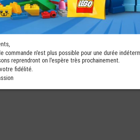
ents,
de commande n'est plus possible pour une durée indéter
isons reprendront on l'espère très prochainement.
otre fidélité.
assion