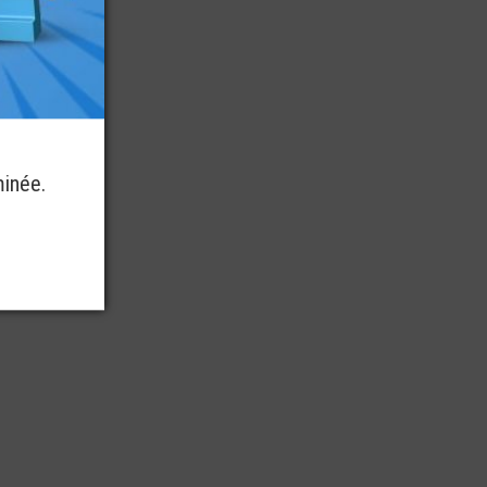
minée.