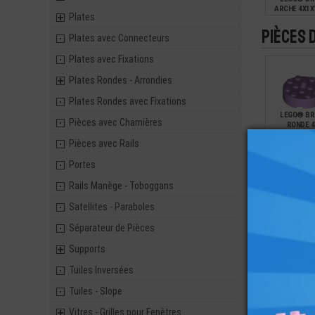
ARCHE 4X1X1
Plates
Pièces 
Plates avec Connecteurs
0,31
Plates avec Fixations
Plates Rondes - Arrondies
Plates Rondes avec Fixations
LEGO® BR
Pièces avec Charnières
RONDE 4
Pièces avec Rails
Portes
0,49
Rails Manège - Toboggans
Satellites - Paraboles
Séparateur de Pièces
Supports
Tuiles Inversées
Tuiles - Slope
Vitres - Grilles pour Fenêtres