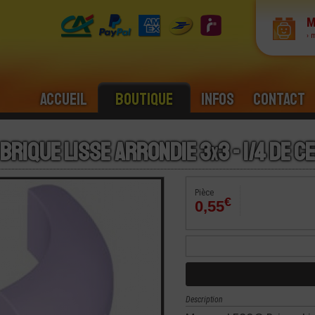
M
› 
Accueil
Boutique
Infos
Contact
 Brique Lisse Arrondie 3
x
3 - 1/4 de 
Pièce
€
0,55
Description