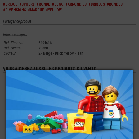
#BRIQUE
#SPHERE
#RONDE
#LEGO
#ARRONDIES
#BRIQUES
#RONDES
#DIMENSIONS
#MARQUE
#YELLOW
Partager ce produit
Infos techniques
Ref. Element
6404616
Ref. Design
79850
Couleur
2 - Beige - Brick Yellow - Tan
Vous aimerez aussi les produits suivants
LEGO® BRIQUE DE
LEGO® BRIQUE 1X1X5
LEGO® LANCEUR DE
GLACE 1X4
PROJECTILE 1X4
€
€
€
1,39
4,99
0,75
LEGO®
LEGO® PLATE LISSE
LEGO® BRIQUE 1X4