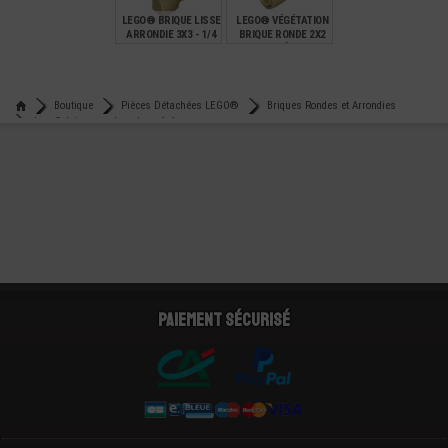
LEGO® BRIQUE LISSE
LEGO® VÉGÉTATION
ARRONDIE 3X3 - 1/4
BRIQUE RONDE 2X2
DE CERCLE
COUDE À 135°
€
€
0,79
1,99
Boutique
Pièces Détachées LEGO®
Briques Rondes et Arrondies
Lego® brique ronde sphere 4x4
Paiement sécurisé