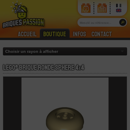
Accueil
Boutique
Infos
Contact
LEGO® Brique Ronde Sphere 4
x
4