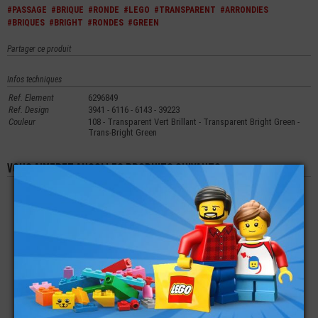
#PASSAGE
#BRIQUE
#RONDE
#LEGO
#TRANSPARENT
#ARRONDIES
#BRIQUES
#BRIGHT
#RONDES
#GREEN
Partager ce produit
Infos techniques
Ref. Element
6296849
Ref. Design
3941 - 6116 - 6143 - 39223
Couleur
108 - Transparent Vert Brillant - Transparent Bright Green -
Trans-Bright Green
Vous aimerez aussi les produits suivants
LEGO® PLATE 2X3 -
LEGO® ACCESSOIRE
LEGO® PLATE RONDE
ARRONDIE ET
MINI-FIGURINE
2X2 AVEC PASSAGE
PASSAGE POUR
BOUGEOIR - BOUGIE
POUR AXE
CONNECTEUR
€
€
€
0,18
0,16
0,12