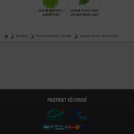
LEGO® AMPOULE -
LEGO® PLATE LISSE
BARRE AVEC
2X3 IMPRIMÉE LOGO
COUVERCLE
DRAGON - NEXO
LUMINEUX
KNIGHTS
€
€
0,14
1,00
Boutique
Pièces Détachées LEGO®
Briques Rondes et Arrondies
Lego® brique ronde 2x2 avec passage pour axe
Paiement sécurisé