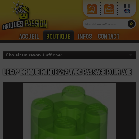
Accueil
Boutique
Infos
Contact
LEGO® Brique Ronde 2
x
2 Avec Passage Pour Axe