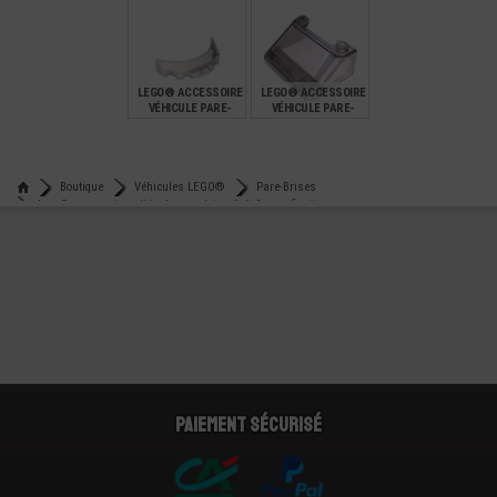
BRISE 3X4X3
BRISE 2X6X2
€
€
€
2,99
1,09
0,74
LEGO® ACCESSOIRE
LEGO® ACCESSOIRE
VÉHICULE PARE-
VÉHICULE PARE-
BRISE 3X6X1
BRISE 3X4X1 1/3
LARGE SURFACE
€
€
0,99
0,50
Boutique
Véhicules LEGO®
Pare-Brises
Lego® accessoire véhicule pare-brise 6x4x2 avec fixation
Paiement sécurisé