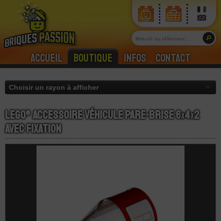
Accueil
Boutique
Infos
Contact
LEGO® Accessoire Véhicule Pare-Brise 6
x
4
x
2
avec Fixation