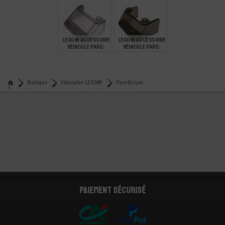
€
€
€
1,09
0,74
0,99
LEGO® ACCESSOIRE
LEGO® ACCESSOIRE
VÉHICULE PARE-
VÉHICULE PARE-
BRISE 3X4X1 1/3
BRISE 3X4X1X1/3 -
LARGE SURFACE
36°
€
€
0,50
0,55
Boutique
Véhicules LEGO®
Pare-Brises
Lego® accessoire véhicule cockpit 10x6x3 imprimée
Paiement sécurisé