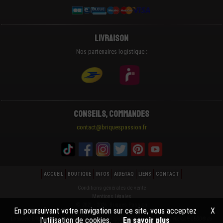
Livraison
Nos partenaires logistique :
Conseils, Commandes
contact@briquespassion.fr
ACCUEIL
BOUTIQUE
INFOS
AIDE/FAQ
LIENS
CONTACT
Conditions générales de vente
Mentions légales
© 2021 - 2026 Briques Passion
En poursuivant votre navigation sur ce site, vous acceptez
X
l'utilisation de cookies.
En savoir plus
La societé BRIQUESPASSION® n'est ni Cautionnée ni Sponsorisée par la marque commerciale LEGO® du