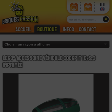
Accueil
Boutique
Infos
Contact
LEGO® Accessoire Véhicule Cockpit 10
x
6
x
3
Imprimée