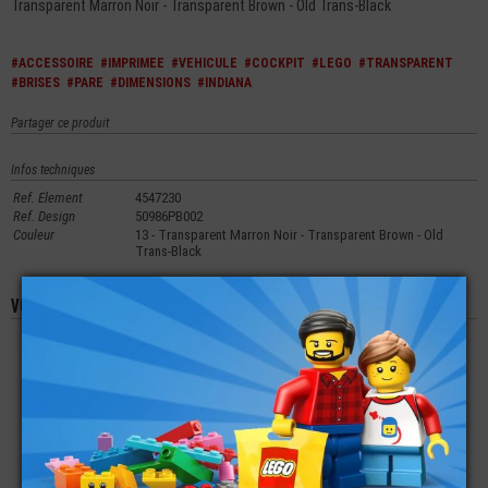
Transparent Marron Noir - Transparent Brown - Old Trans-Black
#ACCESSOIRE
#IMPRIMEE
#VEHICULE
#COCKPIT
#LEGO
#TRANSPARENT
#BRISES
#PARE
#DIMENSIONS
#INDIANA
Partager ce produit
Infos techniques
Ref. Element
4547230
Ref. Design
50986PB002
Couleur
13 - Transparent Marron Noir - Transparent Brown - Old
Trans-Black
Vous aimerez aussi les produits suivants
LEGO® ACCESSOIRE
LEGO® ACCESSOIRE
LEGO® ACCESSOIRE
MINI-FIGURINE ARME
VÉHICULE PASSAGE
MINI-FIGURINE
PISTOLET
DE ROUE 3X4
VISIÈRE POUR
CASQUE